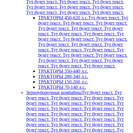
Тут будет текст. Тут будет текст. Тут будет текст.
Тут будет текст. Тут будет текст. Тут будет текст.
Тут будет текст. Тут будет текст. Тут будет текст.
ТРАКТОРЫ 450-620 л.с.
Тут будет текст. Тут
будет текст. Тут будет текст. Тут будет текст.
Тут будет текст. Тут будет текст. Тут будет
текст. Тут будет текст. Тут будет текст. Тут
будет текст. Тут будет текст. Тут будет текст.
Тут будет текст. Тут будет текст. Тут будет
текст. Тут будет текст. Тут будет текст. Тут
будет текст. Тут будет текст. Тут будет текст.
Тут будет текст. Тут будет текст. Тут будет
текст. Тут будет текст. Тут будет текст.
ТРАКТОРЫ 350-440 л.с.
ТРАКТОРЫ 280-340 л.с.
ТРАКТОРЫ 150-260 л.с.
ТРАКТОРЫ 70-140 л.с.
Зерноуборочные комбайны
Тут будет текст. Тут
будет текст. Тут будет текст. Тут будет текст. Тут
будет текст. Тут будет текст. Тут будет текст. Тут
будет текст. Тут будет текст. Тут будет текст. Тут
будет текст. Тут будет текст. Тут будет текст. Тут
будет текст. Тут будет текст. Тут будет текст. Тут
будет текст. Тут будет текст. Тут будет текст. Тут
будет текст. Тут будет текст. Тут будет текст. Тут