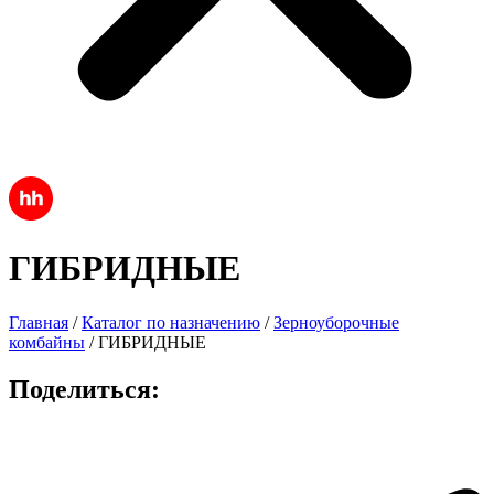
ГИБРИДНЫЕ
Главная
/
Каталог по назначению
/
Зерноуборочные
комбайны
/ ГИБРИДНЫЕ
Поделиться: