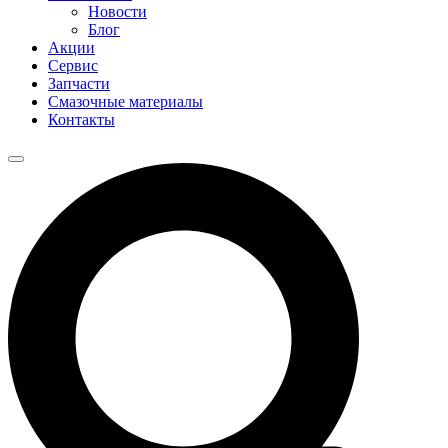
Новости
Блог
Акции
Сервис
Запчасти
Смазочные материалы
Контакты