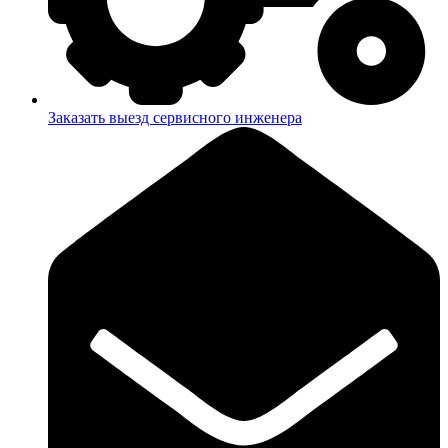
Заказать выезд сервисного инженера