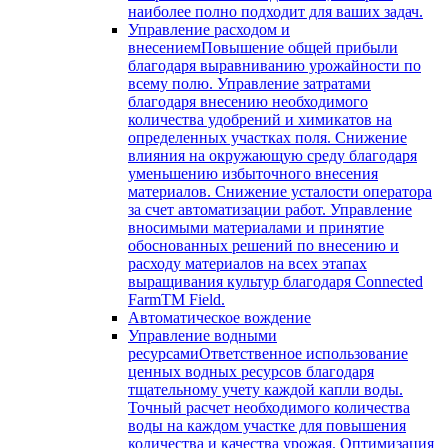
наиболее полно подходит для ваших задач.
Управление расходом и
внесением
Повышение общей прибыли
благодаря выравниванию урожайности по
всему полю. Управление затратами
благодаря внесению необходимого
количества удобрений и химикатов на
определенных участках поля. Снижение
влияния на окружающую среду благодаря
уменьшению избыточного внесения
материалов. Снижение усталости оператора
за счет автоматизации работ. Управление
вносимыми материалами и принятие
обоснованных решений по внесению и
расходу материалов на всех этапах
выращивания культур благодаря Connected
FarmTM Field.
Автоматическое вождение
Управление водными
ресурсами
Ответственное использование
ценных водных ресурсов благодаря
тщательному учету каждой капли воды.
Точный расчет необходимого количества
воды на каждом участке для повышения
количества и качества урожая. Оптимизация