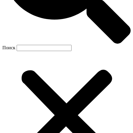
Поиск