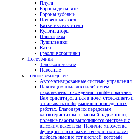
Плуги
Бороны дисковые
Бороны зубовые
Почвенные фрезы
Катки измельчители
Культиваторы
Плоскорезы
Лущильники
Катки
Грабли-ворошилки
Погрузчики
Телескопические
Навесные
Точное земледелие
Автоматизированные системы управления
Навигационные дисплеи
Системы
параллельного вождения Trimble помогают
Вам ориентироваться в поле, отслеживать и
записывать информацию о проведенных
работах. Благодаря их передовым
характеристикам и высокой надежности,
полевые работы выполняются быстрее и с
высоким качеством. Наличие множества
функций и ценовых категорий позволяет
выбрать именно тот дисплей, который