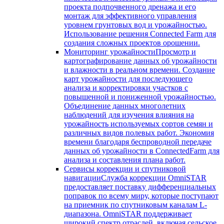
проекта подпочвенного дренажа и его
монтаж для эффективного управления
уровнем грунтовых вод и урожайностью.
Использование решения Connected Farm для
создания сложных проектов орошении.
Мониторинг урожайности
Просмотр и
картографирование данных об урожайности
и влажности в реальном времени. Создание
карт урожайности для последующего
анализа и корректировки участков с
повышенной и пониженной урожайностью.
Объединение данных многолетних
наблюдений для изучения влияния на
урожайность используемых сортов семян и
различных видов полевых работ. Экономия
времени благодаря беспроводной передаче
данных об урожайности в ConnectedFarm для
анализа и составления плана работ.
Сервисы коррекции и спутниковой
навигации
Служба коррекции OmniSTAR
предоставляет поставку дифференциальных
поправок по всему миру, которые поступают
на приемник по спутниковым каналам L-
диапазона. OmniSTAR поддерживает
широкий спектр отраслей, включая сельское