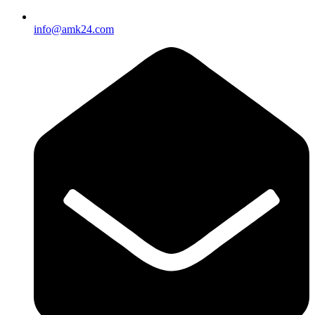
info@amk24.com