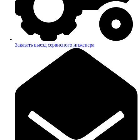
Заказать выезд сервисного инженера