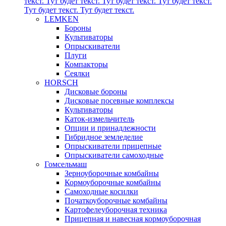
текст. Тут будет текст. Тут будет текст. Тут будет текст.
Тут будет текст. Тут будет текст.
LEMKEN
Бороны
Культиваторы
Опрыскиватели
Плуги
Компакторы
Сеялки
HORSCH
Дисковые бороны
Дисковые посевные комплексы
Культиваторы
Каток-измельчитель
Опции и принадлежности
Гибридное земледелие
Опрыскиватели прицепные
Опрыскиватели самоходные
Гомсельмаш
Зерноуборочные комбайны
Кормоуборочные комбайны
Самоходные косилки
Початкоуборочные комбайны
Картофелеуборочная техника
Прицепная и навесная кормоуборочная