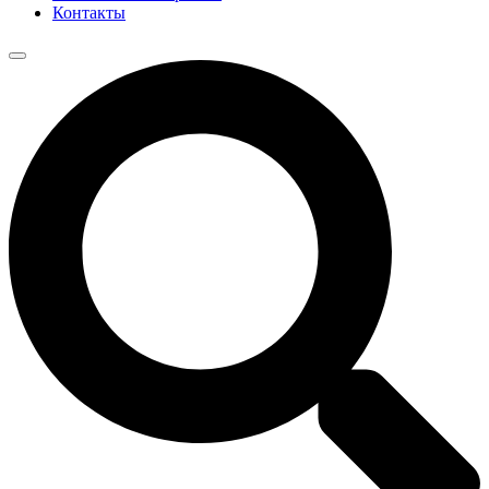
Контакты