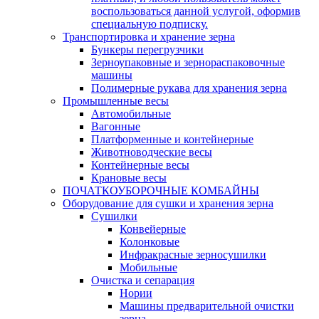
воспользоваться данной услугой, оформив
специальную подписку.
Транспортировка и хранение зерна
Бункеры перегрузчики
Зерноупаковные и зернораспаковочные
машины
Полимерные рукава для хранения зерна
Промышленные весы
Автомобильные
Вагонные
Платформенные и контейнерные
Животноводческие весы
Контейнерные весы
Крановые весы
ПОЧАТКОУБОРОЧНЫЕ КОМБАЙНЫ
Оборудование для сушки и хранения зерна
Сушилки
Конвейерные
Колонковые
Инфракрасные зерносушилки
Мобильные
Очистка и сепарация
Нории
Машины предварительной очистки
зерна