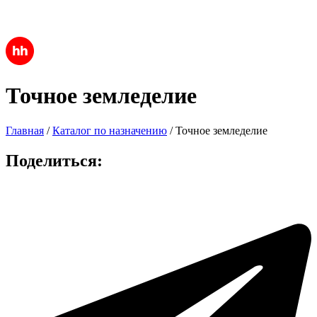
Точное земледелие
Главная
/
Каталог по назначению
/ Точное земледелие
Поделиться: