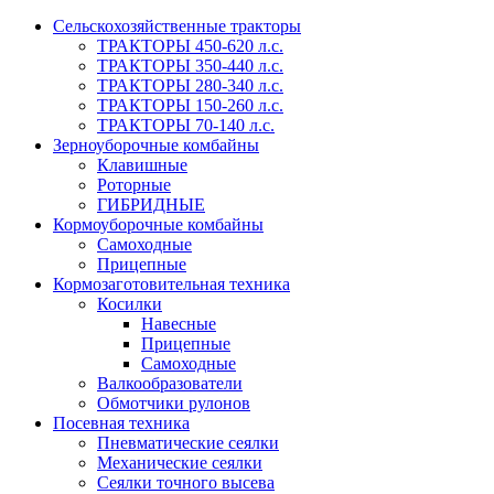
Сельскохозяйственные тракторы
ТРАКТОРЫ 450-620 л.с.
ТРАКТОРЫ 350-440 л.с.
ТРАКТОРЫ 280-340 л.с.
ТРАКТОРЫ 150-260 л.с.
ТРАКТОРЫ 70-140 л.с.
Зерноуборочные комбайны
Клавишные
Роторные
ГИБРИДНЫЕ
Кормоуборочные комбайны
Самоходные
Прицепные
Кормозаготовительная техника
Косилки
Навесные
Прицепные
Самоходные
Валкообразователи
Обмотчики рулонов
Посевная техника
Пневматические сеялки
Механические сеялки
Сеялки точного высева