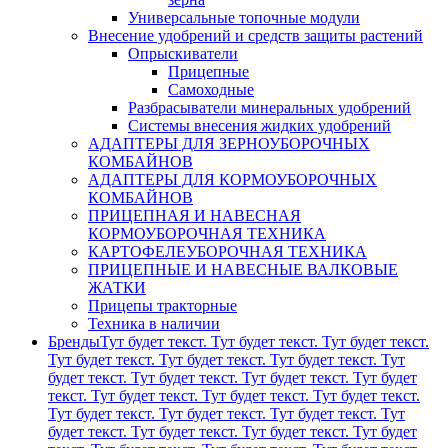
Универсальные топочные модули
Внесение удобрений и средств защиты растений
Опрыскиватели
Прицепные
Самоходные
Разбрасыватели минеральных удобрений
Системы внесения жидких удобрений
АДАПТЕРЫ ДЛЯ ЗЕРНОУБОРОЧНЫХ
КОМБАЙНОВ
АДАПТЕРЫ ДЛЯ КОРМОУБОРОЧНЫХ
КОМБАЙНОВ
ПРИЦЕПНАЯ И НАВЕСНАЯ
КОРМОУБОРОЧНАЯ ТЕХНИКА
КАРТОФЕЛЕУБОРОЧНАЯ ТЕХНИКА
ПРИЦЕПНЫЕ И НАВЕСНЫЕ ВАЛКОВЫЕ
ЖАТКИ
Прицепы тракторные
Техника в наличии
Бренды
Тут будет текст. Тут будет текст. Тут будет текст.
Тут будет текст. Тут будет текст. Тут будет текст. Тут
будет текст. Тут будет текст. Тут будет текст. Тут будет
текст. Тут будет текст. Тут будет текст. Тут будет текст.
Тут будет текст. Тут будет текст. Тут будет текст. Тут
будет текст. Тут будет текст. Тут будет текст. Тут будет