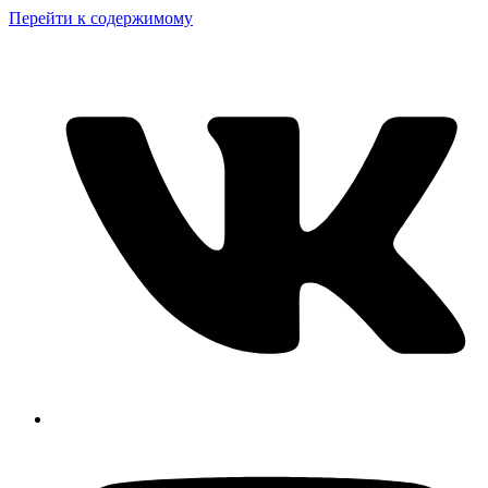
Перейти к содержимому