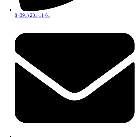
8 (391) 281-11-61