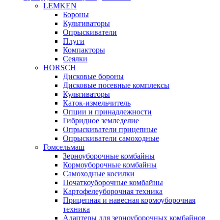
LEMKEN
Бороны
Культиваторы
Опрыскиватели
Плуги
Компакторы
Сеялки
HORSCH
Дисковые бороны
Дисковые посевные комплексы
Культиваторы
Каток-измельчитель
Опции и принадлежности
Гибридное земледелие
Опрыскиватели прицепные
Опрыскиватели самоходные
Гомсельмаш
Зерноуборочные комбайны
Кормоуборочные комбайны
Самоходные косилки
Початкоуборочные комбайны
Картофелеуборочная техника
Прицепная и навесная кормоуборочная
техника
Адаптеры для зерноуборочных комбайнов