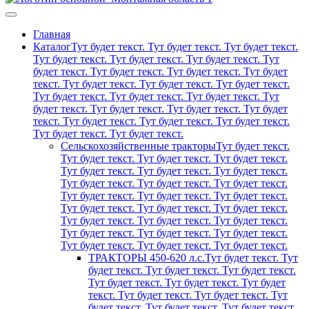
Главная
Каталог
Тут будет текст. Тут будет текст. Тут будет текст.
Тут будет текст. Тут будет текст. Тут будет текст. Тут
будет текст. Тут будет текст. Тут будет текст. Тут будет
текст. Тут будет текст. Тут будет текст. Тут будет текст.
Тут будет текст. Тут будет текст. Тут будет текст. Тут
будет текст. Тут будет текст. Тут будет текст. Тут будет
текст. Тут будет текст. Тут будет текст. Тут будет текст.
Тут будет текст. Тут будет текст.
Сельскохозяйственные тракторы
Тут будет текст.
Тут будет текст. Тут будет текст. Тут будет текст.
Тут будет текст. Тут будет текст. Тут будет текст.
Тут будет текст. Тут будет текст. Тут будет текст.
Тут будет текст. Тут будет текст. Тут будет текст.
Тут будет текст. Тут будет текст. Тут будет текст.
Тут будет текст. Тут будет текст. Тут будет текст.
Тут будет текст. Тут будет текст. Тут будет текст.
Тут будет текст. Тут будет текст. Тут будет текст.
ТРАКТОРЫ 450-620 л.с.
Тут будет текст. Тут
будет текст. Тут будет текст. Тут будет текст.
Тут будет текст. Тут будет текст. Тут будет
текст. Тут будет текст. Тут будет текст. Тут
будет текст. Тут будет текст. Тут будет текст.