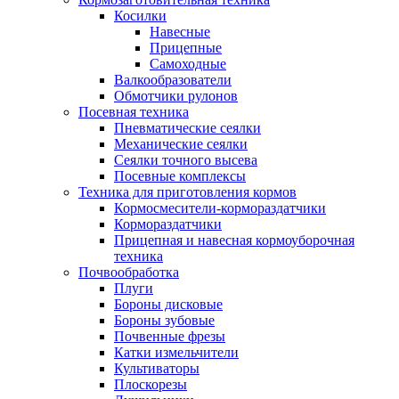
Косилки
Навесные
Прицепные
Самоходные
Валкообразователи
Обмотчики рулонов
Посевная техника
Пневматические сеялки
Механические сеялки
Сеялки точного высева
Посевные комплексы
Техника для приготовления кормов
Кормосмесители-кормораздатчики
Кормораздатчики
Прицепная и навесная кормоуборочная
техника
Почвообработка
Плуги
Бороны дисковые
Бороны зубовые
Почвенные фрезы
Катки измельчители
Культиваторы
Плоскорезы