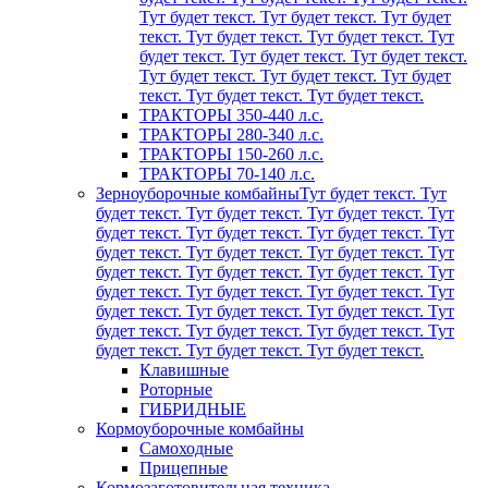
Тут будет текст. Тут будет текст. Тут будет
текст. Тут будет текст. Тут будет текст. Тут
будет текст. Тут будет текст. Тут будет текст.
Тут будет текст. Тут будет текст. Тут будет
текст. Тут будет текст. Тут будет текст.
ТРАКТОРЫ 350-440 л.с.
ТРАКТОРЫ 280-340 л.с.
ТРАКТОРЫ 150-260 л.с.
ТРАКТОРЫ 70-140 л.с.
Зерноуборочные комбайны
Тут будет текст. Тут
будет текст. Тут будет текст. Тут будет текст. Тут
будет текст. Тут будет текст. Тут будет текст. Тут
будет текст. Тут будет текст. Тут будет текст. Тут
будет текст. Тут будет текст. Тут будет текст. Тут
будет текст. Тут будет текст. Тут будет текст. Тут
будет текст. Тут будет текст. Тут будет текст. Тут
будет текст. Тут будет текст. Тут будет текст. Тут
будет текст. Тут будет текст. Тут будет текст.
Клавишные
Роторные
ГИБРИДНЫЕ
Кормоуборочные комбайны
Самоходные
Прицепные
Кормозаготовительная техника