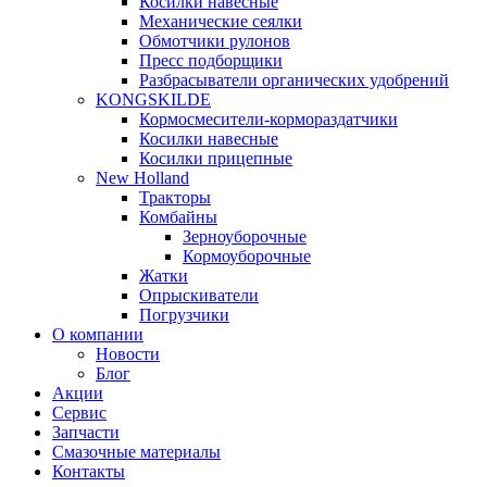
Косилки навесные
Механические сеялки
Обмотчики рулонов
Пресс подборщики
Разбрасыватели органических удобрений
KONGSKILDE
Кормосмесители-кормораздатчики
Косилки навесные
Косилки прицепные
New Holland
Тракторы
Комбайны
Зерноуборочные
Кормоуборочные
Жатки
Опрыскиватели
Погрузчики
О компании
Новости
Блог
Акции
Сервис
Запчасти
Смазочные материалы
Контакты