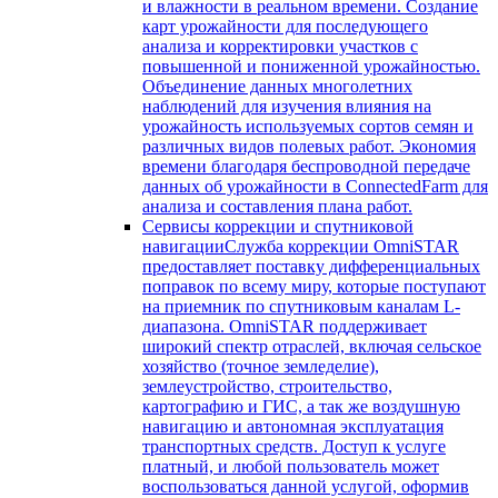
и влажности в реальном времени. Создание
карт урожайности для последующего
анализа и корректировки участков с
повышенной и пониженной урожайностью.
Объединение данных многолетних
наблюдений для изучения влияния на
урожайность используемых сортов семян и
различных видов полевых работ. Экономия
времени благодаря беспроводной передаче
данных об урожайности в ConnectedFarm для
анализа и составления плана работ.
Сервисы коррекции и спутниковой
навигации
Служба коррекции OmniSTAR
предоставляет поставку дифференциальных
поправок по всему миру, которые поступают
на приемник по спутниковым каналам L-
диапазона. OmniSTAR поддерживает
широкий спектр отраслей, включая сельское
хозяйство (точное земледелие),
землеустройство, строительство,
картографию и ГИС, а так же воздушную
навигацию и автономная эксплуатация
транспортных средств. Доступ к услуге
платный, и любой пользователь может
воспользоваться данной услугой, оформив