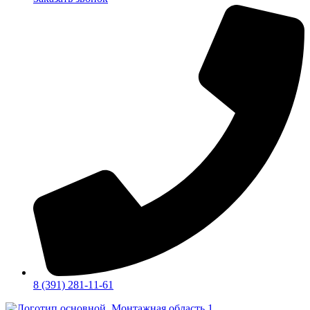
8 (391) 281-11-61