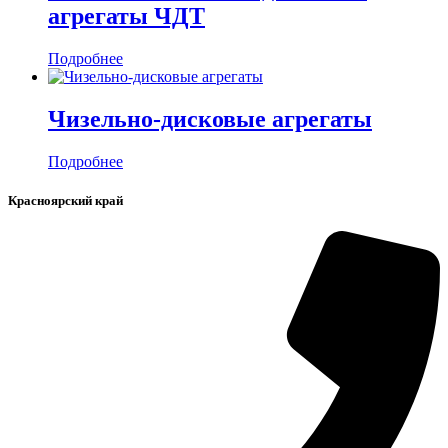
агрегаты ЧДТ
Подробнее
Чизельно-дисковые агрегаты
Подробнее
Красноярский край