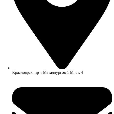
Красноярск, пр-т Металлургов 1 М, ст. 4