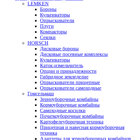
LEMKEN
Бороны
Культиваторы
Опрыскиватели
Плуги
Компакторы
Сеялки
HORSCH
Дисковые бороны
Дисковые посевные комплексы
Культиваторы
Каток-измельчитель
Опции и принадлежности
Гибридное земледелие
Опрыскиватели прицепные
Опрыскиватели самоходные
Гомсельмаш
Зерноуборочные комбайны
Кормоуборочные комбайны
Самоходные косилки
Початкоуборочные комбайны
Картофелеуборочная техника
Прицепная и навесная кормоуборочная
техника
Адаптеры для зерноуборочных комбайнов