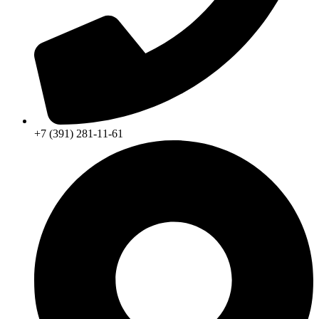
+7 (391) 281-11-61