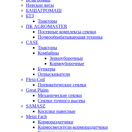
Невские весы
БАШАГРОМАШ
БТЗ
Тракторы
ПК AGROMASTER
Посевные комплексы сеялки
Почвообрабатывающая техника
CASE
Тракторы
Комбайны
Зерноуборочные
Кормоуборочные
Бункеры
Опрыскиватели
Flexi-Coil
Пневматические сеялки
Great Plains
Механические сеялки
Сеялки точного высева
SAMASZ
Косилки навесные
Metal Fach
Кормораздатчики
Кормосмесители-кормораздатчики