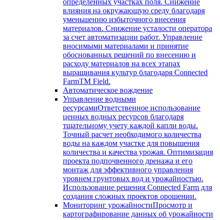
определенных участках поля. Снижение
влияния на окружающую среду благодаря
уменьшению избыточного внесения
материалов. Снижение усталости оператора
за счет автоматизации работ. Управление
вносимыми материалами и принятие
обоснованных решений по внесению и
расходу материалов на всех этапах
выращивания культур благодаря Connected
FarmTM Field.
Автоматическое вождение
Управление водными
ресурсами
Ответственное использование
ценных водных ресурсов благодаря
тщательному учету каждой капли воды.
Точный расчет необходимого количества
воды на каждом участке для повышения
количества и качества урожая. Оптимизация
проекта подпочвенного дренажа и его
монтаж для эффективного управления
уровнем грунтовых вод и урожайностью.
Использование решения Connected Farm для
создания сложных проектов орошении.
Мониторинг урожайности
Просмотр и
картографирование данных об урожайности