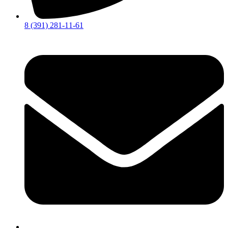
8 (391) 281-11-61