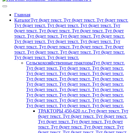
Главная
Каталог
Тут будет текст. Тут будет текст. Тут будет текст.
Тут будет текст. Тут будет текст. Тут будет текст. Тут
будет текст. Тут будет текст. Тут будет текст. Тут будет
текст. Тут будет текст. Тут будет текст. Тут будет текст.
Тут будет текст. Тут будет текст. Тут будет текст. Тут
будет текст. Тут будет текст. Тут будет текст. Тут будет
текст. Тут будет текст. Тут будет текст. Тут будет текст.
Тут будет текст. Тут будет текст.
Сельскохозяйственные тракторы
Тут будет текст.
Тут будет текст. Тут будет текст. Тут будет текст.
Тут будет текст. Тут будет текст. Тут будет текст.
Тут будет текст. Тут будет текст. Тут будет текст.
Тут будет текст. Тут будет текст. Тут будет текст.
Тут будет текст. Тут будет текст. Тут будет текст.
Тут будет текст. Тут будет текст. Тут будет текст.
Тут будет текст. Тут будет текст. Тут будет текст.
Тут будет текст. Тут будет текст. Тут будет текст.
ТРАКТОРЫ 450-620 л.с.
Тут будет текст. Тут
будет текст. Тут будет текст. Тут будет текст.
Тут будет текст. Тут будет текст. Тут будет
текст. Тут будет текст. Тут будет текст. Тут
будет текст. Тут будет текст. Тут будет текст.