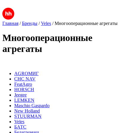
Главная
/
Бренды
/
Veles
/ Многооперационные агрегаты
Многооперационные
агрегаты
AGROМИГ
CHC NAV
FeatAgro
HORSCH
Jeegee
LEMKEN
Maschio Gaspardo
New Holland
STUURMAN
Veles
БАТС
Белагромаш