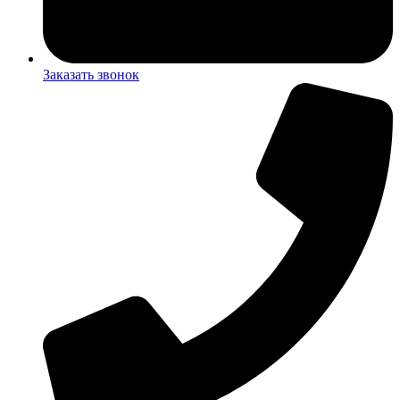
Заказать звонок