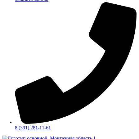
8 (391) 281-11-61