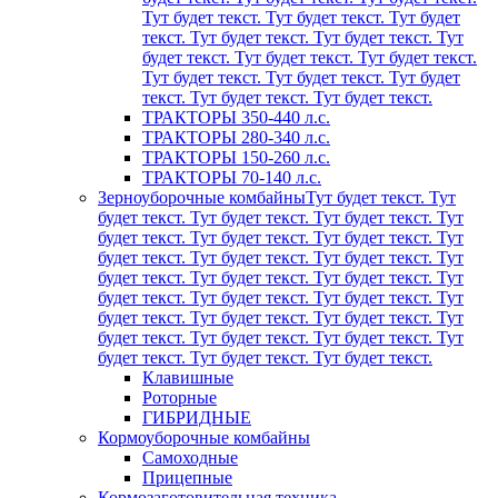
Тут будет текст. Тут будет текст. Тут будет
текст. Тут будет текст. Тут будет текст. Тут
будет текст. Тут будет текст. Тут будет текст.
Тут будет текст. Тут будет текст. Тут будет
текст. Тут будет текст. Тут будет текст.
ТРАКТОРЫ 350-440 л.с.
ТРАКТОРЫ 280-340 л.с.
ТРАКТОРЫ 150-260 л.с.
ТРАКТОРЫ 70-140 л.с.
Зерноуборочные комбайны
Тут будет текст. Тут
будет текст. Тут будет текст. Тут будет текст. Тут
будет текст. Тут будет текст. Тут будет текст. Тут
будет текст. Тут будет текст. Тут будет текст. Тут
будет текст. Тут будет текст. Тут будет текст. Тут
будет текст. Тут будет текст. Тут будет текст. Тут
будет текст. Тут будет текст. Тут будет текст. Тут
будет текст. Тут будет текст. Тут будет текст. Тут
будет текст. Тут будет текст. Тут будет текст.
Клавишные
Роторные
ГИБРИДНЫЕ
Кормоуборочные комбайны
Самоходные
Прицепные
Кормозаготовительная техника