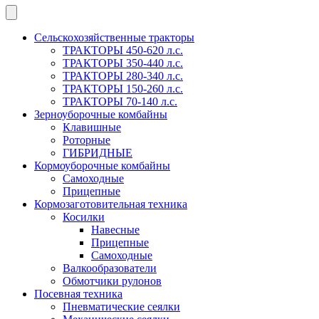
Сельскохозяйственные тракторы
ТРАКТОРЫ 450-620 л.с.
ТРАКТОРЫ 350-440 л.с.
ТРАКТОРЫ 280-340 л.с.
ТРАКТОРЫ 150-260 л.с.
ТРАКТОРЫ 70-140 л.с.
Зерноуборочные комбайны
Клавишные
Роторные
ГИБРИДНЫЕ
Кормоуборочные комбайны
Самоходные
Прицепные
Кормозаготовительная техника
Косилки
Навесные
Прицепные
Самоходные
Валкообразователи
Обмотчики рулонов
Посевная техника
Пневматические сеялки