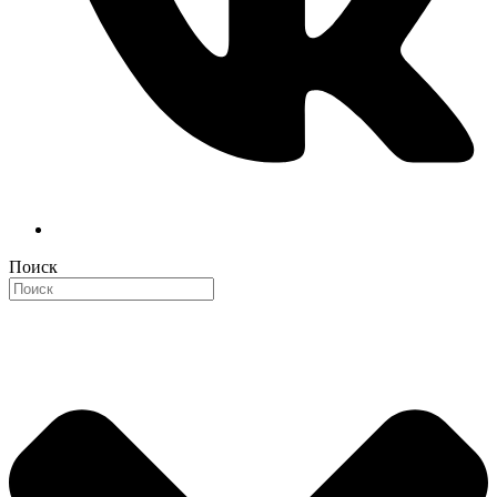
Поиск