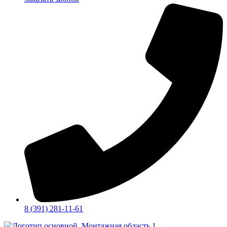
8 (391) 281-11-61