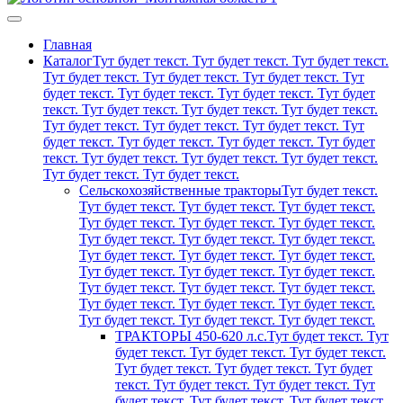
Главная
Каталог
Тут будет текст. Тут будет текст. Тут будет текст.
Тут будет текст. Тут будет текст. Тут будет текст. Тут
будет текст. Тут будет текст. Тут будет текст. Тут будет
текст. Тут будет текст. Тут будет текст. Тут будет текст.
Тут будет текст. Тут будет текст. Тут будет текст. Тут
будет текст. Тут будет текст. Тут будет текст. Тут будет
текст. Тут будет текст. Тут будет текст. Тут будет текст.
Тут будет текст. Тут будет текст.
Сельскохозяйственные тракторы
Тут будет текст.
Тут будет текст. Тут будет текст. Тут будет текст.
Тут будет текст. Тут будет текст. Тут будет текст.
Тут будет текст. Тут будет текст. Тут будет текст.
Тут будет текст. Тут будет текст. Тут будет текст.
Тут будет текст. Тут будет текст. Тут будет текст.
Тут будет текст. Тут будет текст. Тут будет текст.
Тут будет текст. Тут будет текст. Тут будет текст.
Тут будет текст. Тут будет текст. Тут будет текст.
ТРАКТОРЫ 450-620 л.с.
Тут будет текст. Тут
будет текст. Тут будет текст. Тут будет текст.
Тут будет текст. Тут будет текст. Тут будет
текст. Тут будет текст. Тут будет текст. Тут
будет текст. Тут будет текст. Тут будет текст.