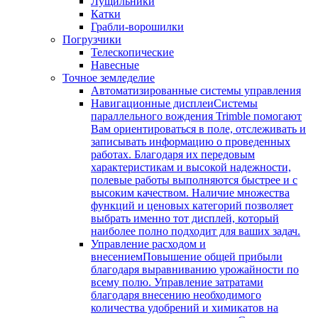
Лущильники
Катки
Грабли-ворошилки
Погрузчики
Телескопические
Навесные
Точное земледелие
Автоматизированные системы управления
Навигационные дисплеи
Системы
параллельного вождения Trimble помогают
Вам ориентироваться в поле, отслеживать и
записывать информацию о проведенных
работах. Благодаря их передовым
характеристикам и высокой надежности,
полевые работы выполняются быстрее и с
высоким качеством. Наличие множества
функций и ценовых категорий позволяет
выбрать именно тот дисплей, который
наиболее полно подходит для ваших задач.
Управление расходом и
внесением
Повышение общей прибыли
благодаря выравниванию урожайности по
всему полю. Управление затратами
благодаря внесению необходимого
количества удобрений и химикатов на