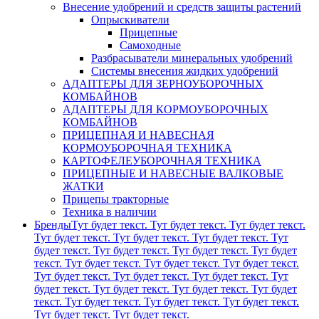
Внесение удобрений и средств защиты растений
Опрыскиватели
Прицепные
Самоходные
Разбрасыватели минеральных удобрений
Системы внесения жидких удобрений
АДАПТЕРЫ ДЛЯ ЗЕРНОУБОРОЧНЫХ
КОМБАЙНОВ
АДАПТЕРЫ ДЛЯ КОРМОУБОРОЧНЫХ
КОМБАЙНОВ
ПРИЦЕПНАЯ И НАВЕСНАЯ
КОРМОУБОРОЧНАЯ ТЕХНИКА
КАРТОФЕЛЕУБОРОЧНАЯ ТЕХНИКА
ПРИЦЕПНЫЕ И НАВЕСНЫЕ ВАЛКОВЫЕ
ЖАТКИ
Прицепы тракторные
Техника в наличии
Бренды
Тут будет текст. Тут будет текст. Тут будет текст.
Тут будет текст. Тут будет текст. Тут будет текст. Тут
будет текст. Тут будет текст. Тут будет текст. Тут будет
текст. Тут будет текст. Тут будет текст. Тут будет текст.
Тут будет текст. Тут будет текст. Тут будет текст. Тут
будет текст. Тут будет текст. Тут будет текст. Тут будет
текст. Тут будет текст. Тут будет текст. Тут будет текст.
Тут будет текст. Тут будет текст.