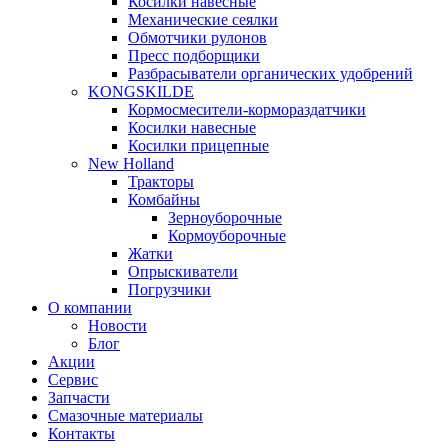
Косилки навесные
Механические сеялки
Обмотчики рулонов
Пресс подборщики
Разбрасыватели органических удобрений
KONGSKILDE
Кормосмесители-кормораздатчики
Косилки навесные
Косилки прицепные
New Holland
Тракторы
Комбайны
Зерноуборочные
Кормоуборочные
Жатки
Опрыскиватели
Погрузчики
О компании
Новости
Блог
Акции
Сервис
Запчасти
Смазочные материалы
Контакты