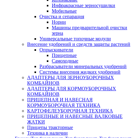
Инфракрасные зерносушилки
Мобильные
Очистка и сепарация
Нории
Машины предварительной очистки
зерна
Универсальные топочные модули
Внесение удобрений и средств защиты растений
Опрыскиватели
Прицепные
Самоходные
Разбрасыватели минеральных удобрений
Системы внесения жидких удобрений
АДАПТЕРЫ ДЛЯ ЗЕРНОУБОРОЧНЫХ
КОМБАЙНОВ
АДАПТЕРЫ ДЛЯ КОРМОУБОРОЧНЫХ
КОМБАЙНОВ
ПРИЦЕПНАЯ И НАВЕСНАЯ
КОРМОУБОРОЧНАЯ ТЕХНИКА
КАРТОФЕЛЕУБОРОЧНАЯ ТЕХНИКА
ПРИЦЕПНЫЕ И НАВЕСНЫЕ ВАЛКОВЫЕ
ЖАТКИ
Прицепы тракторные
Техника в наличии