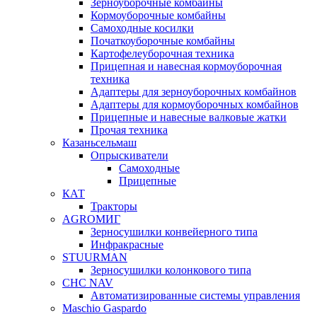
Зерноуборочные комбайны
Кормоуборочные комбайны
Самоходные косилки
Початкоуборочные комбайны
Картофелеуборочная техника
Прицепная и навесная кормоуборочная
техника
Адаптеры для зерноуборочных комбайнов
Адаптеры для кормоуборочных комбайнов
Прицепные и навесные валковые жатки
Прочая техника
Казаньсельмаш
Опрыскиватели
Самоходные
Прицепные
КАТ
Тракторы
AGROМИГ
Зерносушилки конвейерного типа
Инфракрасные
STUURMAN
Зерносушилки колонкового типа
CHC NAV
Автоматизированные системы управления
Maschio Gaspardo