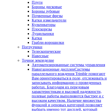
Плуги
Бороны дисковые
Бороны зубовые
Почвенные фрезы
Катки измельчители
Культиваторы
Плоскорезы
Лущильники
Катки
Грабли-ворошилки
Погрузчики
Телескопические
Навесные
Точное земледелие
Автоматизированные системы управления
Навигационные дисплеи
Системы
параллельного вождения Trimble помогают
Вам ориентироваться в поле, отслеживать и
записывать информацию о проведенных
работах. Благодаря их передовым
характеристикам и высокой надежности,
полевые работы выполняются быстрее и с
высоким качеством. Наличие множества
функций и ценовых категорий позволяет
выбрать именно тот дисплей, который