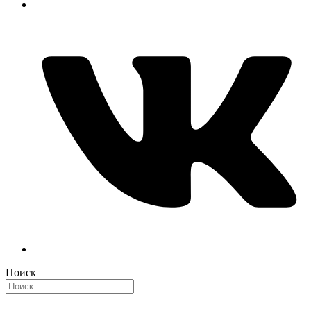
Поиск