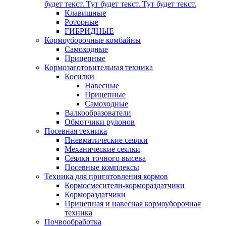
будет текст. Тут будет текст. Тут будет текст.
Клавишные
Роторные
ГИБРИДНЫЕ
Кормоуборочные комбайны
Самоходные
Прицепные
Кормозаготовительная техника
Косилки
Навесные
Прицепные
Самоходные
Валкообразователи
Обмотчики рулонов
Посевная техника
Пневматические сеялки
Механические сеялки
Сеялки точного высева
Посевные комплексы
Техника для приготовления кормов
Кормосмесители-кормораздатчики
Кормораздатчики
Прицепная и навесная кормоуборочная
техника
Почвообработка