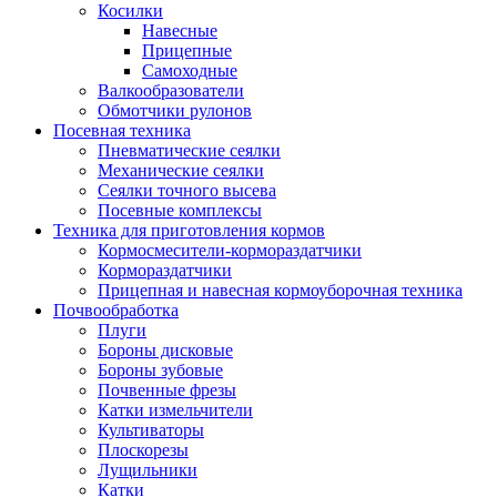
Косилки
Навесные
Прицепные
Самоходные
Валкообразователи
Обмотчики рулонов
Посевная техника
Пневматические сеялки
Механические сеялки
Сеялки точного высева
Посевные комплексы
Техника для приготовления кормов
Кормосмесители-кормораздатчики
Кормораздатчики
Прицепная и навесная кормоуборочная техника
Почвообработка
Плуги
Бороны дисковые
Бороны зубовые
Почвенные фрезы
Катки измельчители
Культиваторы
Плоскорезы
Лущильники
Катки