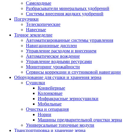
Самоходные
Разбрасыватели минеральных удобрений
Системы внесения жидких удобрений
Погрузчики
Телескопические
Навесные
Точное земледелие
Автоматизированные системы управления
Навигационные дисплеи
Управление расходом и внесением
Автоматическое вождение
Управление водными ресурсами
Мониторинг урожайности
Сервисы коррекции и спутниковой навигации
Оборудование для сушки и хранения зерна
Сушилки
Конвейерные
Колонковые
Инфракрасные зерносушилки
Мобильные
Очистка и сепарация
Нории
Машины предварительной очистки зерна
Универсальные топочные модули
Транспортировка и хранение зерна