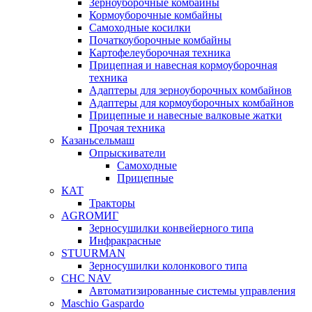
Зерноуборочные комбайны
Кормоуборочные комбайны
Самоходные косилки
Початкоуборочные комбайны
Картофелеуборочная техника
Прицепная и навесная кормоуборочная
техника
Адаптеры для зерноуборочных комбайнов
Адаптеры для кормоуборочных комбайнов
Прицепные и навесные валковые жатки
Прочая техника
Казаньсельмаш
Опрыскиватели
Самоходные
Прицепные
КАТ
Тракторы
AGROМИГ
Зерносушилки конвейерного типа
Инфракрасные
STUURMAN
Зерносушилки колонкового типа
CHC NAV
Автоматизированные системы управления
Maschio Gaspardo