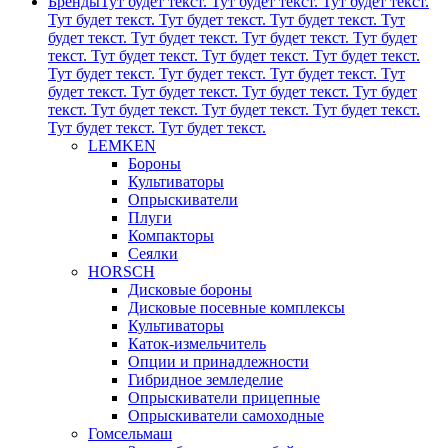
Бренды
Тут будет текст. Тут будет текст. Тут будет текст.
Тут будет текст. Тут будет текст. Тут будет текст. Тут
будет текст. Тут будет текст. Тут будет текст. Тут будет
текст. Тут будет текст. Тут будет текст. Тут будет текст.
Тут будет текст. Тут будет текст. Тут будет текст. Тут
будет текст. Тут будет текст. Тут будет текст. Тут будет
текст. Тут будет текст. Тут будет текст. Тут будет текст.
Тут будет текст. Тут будет текст.
LEMKEN
Бороны
Культиваторы
Опрыскиватели
Плуги
Компакторы
Сеялки
HORSCH
Дисковые бороны
Дисковые посевные комплексы
Культиваторы
Каток-измельчитель
Опции и принадлежности
Гибридное земледелие
Опрыскиватели прицепные
Опрыскиватели самоходные
Гомсельмаш