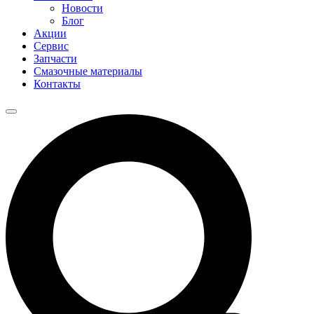
Новости
Блог
Акции
Сервис
Запчасти
Смазочные материалы
Контакты