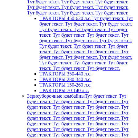
Тут будет текст. Тут будет текст. Тут будет текст.
Тут будет текст. Тут будет текст. Тут будет текст.
Тут будет текст. Тут будет текст. Тут будет текст.
ТРАКТОРЫ 450-620 л.с.
Тут будет текст. Тут
будет текст. Тут будет текст. Тут будет текст.
Тут будет текст. Тут будет текст. Тут будет
текст. Тут будет текст. Тут будет текст. Тут
будет текст. Тут будет текст. Тут будет текст.
Тут будет текст. Тут будет текст. Тут будет
текст. Тут будет текст. Тут будет текст. Тут
будет текст. Тут будет текст. Тут будет текст.
Тут будет текст. Тут будет текст. Тут будет
текст. Тут будет текст. Тут будет текст.
ТРАКТОРЫ 350-440 л.с.
ТРАКТОРЫ 280-340 л.с.
ТРАКТОРЫ 150-260 л.с.
ТРАКТОРЫ 70-140 л.с.
Зерноуборочные комбайны
Тут будет текст. Тут
будет текст. Тут будет текст. Тут будет текст. Тут
будет текст. Тут будет текст. Тут будет текст. Тут
будет текст. Тут будет текст. Тут будет текст. Тут
будет текст. Тут будет текст. Тут будет текст. Тут
будет текст. Тут будет текст. Тут будет текст. Тут
будет текст. Тут будет текст. Тут будет текст. Тут
будет текст. Тут будет текст. Тут будет текст. Тут