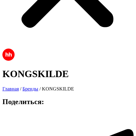
KONGSKILDE
Главная
/
Бренды
/ KONGSKILDE
Поделиться: