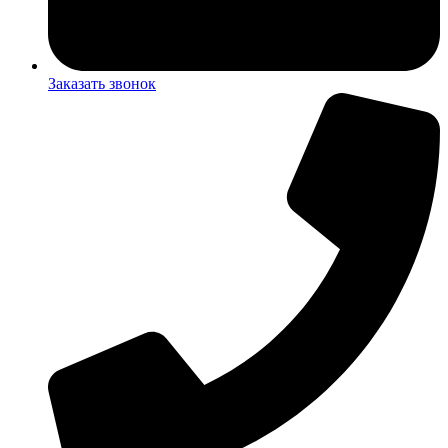
Заказать звонок