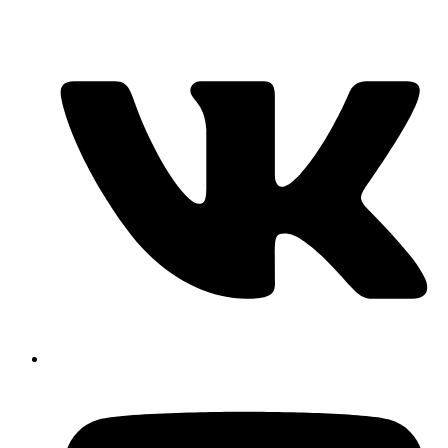
Перейти
к
содержимому