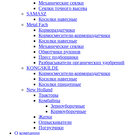
Механические сеялки
Сеялки точного высева
SAMASZ
Косилки навесные
Metal Fach
Кормораздатчики
Кормосмесители-кормораздатчики
Косилки навесные
Механические сеялки
Обмотчики рулонов
Пресс подборщики
Разбрасыватели органических удобрений
KONGSKILDE
Кормосмесители-кормораздатчики
Косилки навесные
Косилки прицепные
New Holland
Тракторы
Комбайны
Зерноуборочные
Кормоуборочные
Жатки
Опрыскиватели
Погрузчики
О компании