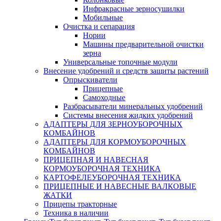
Инфракрасные зерносушилки
Мобильные
Очистка и сепарация
Нории
Машины предварительной очистки
зерна
Универсальные топочные модули
Внесение удобрений и средств защиты растений
Опрыскиватели
Прицепные
Самоходные
Разбрасыватели минеральных удобрений
Системы внесения жидких удобрений
АДАПТЕРЫ ДЛЯ ЗЕРНОУБОРОЧНЫХ
КОМБАЙНОВ
АДАПТЕРЫ ДЛЯ КОРМОУБОРОЧНЫХ
КОМБАЙНОВ
ПРИЦЕПНАЯ И НАВЕСНАЯ
КОРМОУБОРОЧНАЯ ТЕХНИКА
КАРТОФЕЛЕУБОРОЧНАЯ ТЕХНИКА
ПРИЦЕПНЫЕ И НАВЕСНЫЕ ВАЛКОВЫЕ
ЖАТКИ
Прицепы тракторные
Техника в наличии