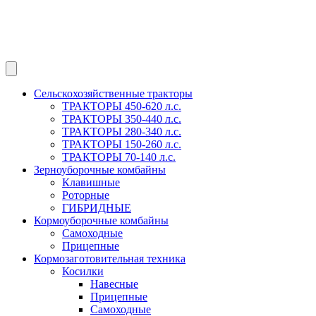
Сельскохозяйственные тракторы
ТРАКТОРЫ 450-620 л.с.
ТРАКТОРЫ 350-440 л.с.
ТРАКТОРЫ 280-340 л.с.
ТРАКТОРЫ 150-260 л.с.
ТРАКТОРЫ 70-140 л.с.
Зерноуборочные комбайны
Клавишные
Роторные
ГИБРИДНЫЕ
Кормоуборочные комбайны
Самоходные
Прицепные
Кормозаготовительная техника
Косилки
Навесные
Прицепные
Самоходные