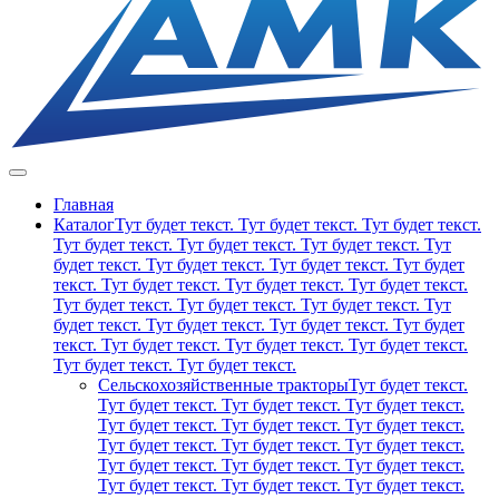
Главная
Каталог
Тут будет текст. Тут будет текст. Тут будет текст.
Тут будет текст. Тут будет текст. Тут будет текст. Тут
будет текст. Тут будет текст. Тут будет текст. Тут будет
текст. Тут будет текст. Тут будет текст. Тут будет текст.
Тут будет текст. Тут будет текст. Тут будет текст. Тут
будет текст. Тут будет текст. Тут будет текст. Тут будет
текст. Тут будет текст. Тут будет текст. Тут будет текст.
Тут будет текст. Тут будет текст.
Сельскохозяйственные тракторы
Тут будет текст.
Тут будет текст. Тут будет текст. Тут будет текст.
Тут будет текст. Тут будет текст. Тут будет текст.
Тут будет текст. Тут будет текст. Тут будет текст.
Тут будет текст. Тут будет текст. Тут будет текст.
Тут будет текст. Тут будет текст. Тут будет текст.