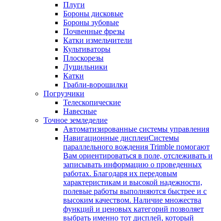
Плуги
Бороны дисковые
Бороны зубовые
Почвенные фрезы
Катки измельчители
Культиваторы
Плоскорезы
Лущильники
Катки
Грабли-ворошилки
Погрузчики
Телескопические
Навесные
Точное земледелие
Автоматизированные системы управления
Навигационные дисплеи
Системы
параллельного вождения Trimble помогают
Вам ориентироваться в поле, отслеживать и
записывать информацию о проведенных
работах. Благодаря их передовым
характеристикам и высокой надежности,
полевые работы выполняются быстрее и с
высоким качеством. Наличие множества
функций и ценовых категорий позволяет
выбрать именно тот дисплей, который