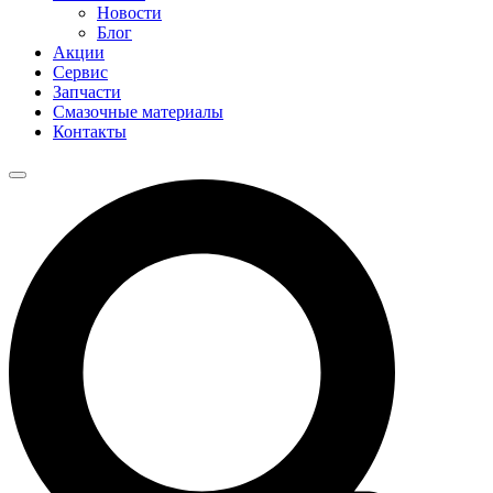
Новости
Блог
Акции
Сервис
Запчасти
Смазочные материалы
Контакты