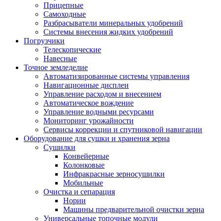
Прицепные
Самоходные
Разбрасыватели минеральных удобрений
Системы внесения жидких удобрений
Погрузчики
Телескопические
Навесные
Точное земледелие
Автоматизированные системы управления
Навигационные дисплеи
Управление расходом и внесением
Автоматическое вождение
Управление водными ресурсами
Мониторинг урожайности
Сервисы коррекции и спутниковой навигации
Оборудование для сушки и хранения зерна
Сушилки
Конвейерные
Колонковые
Инфракрасные зерносушилки
Мобильные
Очистка и сепарация
Нории
Машины предварительной очистки зерна
Универсальные топочные модули