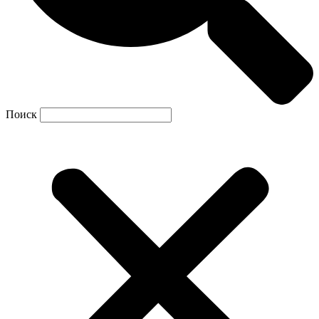
Поиск