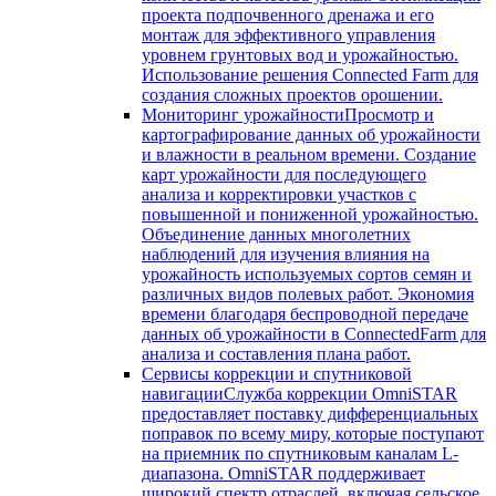
проекта подпочвенного дренажа и его
монтаж для эффективного управления
уровнем грунтовых вод и урожайностью.
Использование решения Connected Farm для
создания сложных проектов орошении.
Мониторинг урожайности
Просмотр и
картографирование данных об урожайности
и влажности в реальном времени. Создание
карт урожайности для последующего
анализа и корректировки участков с
повышенной и пониженной урожайностью.
Объединение данных многолетних
наблюдений для изучения влияния на
урожайность используемых сортов семян и
различных видов полевых работ. Экономия
времени благодаря беспроводной передаче
данных об урожайности в ConnectedFarm для
анализа и составления плана работ.
Сервисы коррекции и спутниковой
навигации
Служба коррекции OmniSTAR
предоставляет поставку дифференциальных
поправок по всему миру, которые поступают
на приемник по спутниковым каналам L-
диапазона. OmniSTAR поддерживает
широкий спектр отраслей, включая сельское