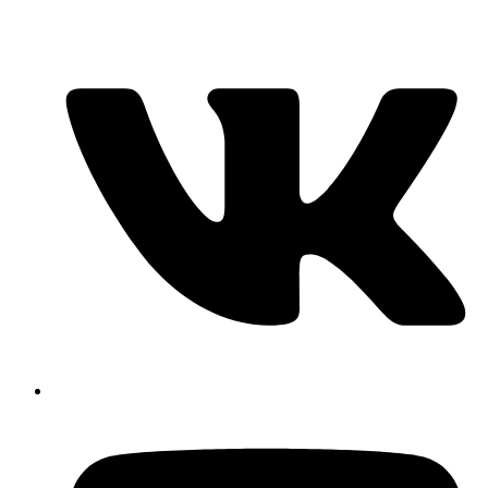
Перейти
к
содержимому