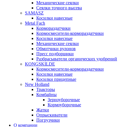
Механические сеялки
Сеялки точного высева
SAMASZ
Косилки навесные
Metal Fach
Кормораздатчики
Кормосмесители-кормораздатчики
Косилки навесные
Механические сеялки
Обмотчики рулонов
Пресс подборщики
Разбрасыватели органических удобрений
KONGSKILDE
Кормосмесители-кормораздатчики
Косилки навесные
Косилки прицепные
New Holland
Тракторы
Комбайны
Зерноуборочные
Кормоуборочные
Жатки
Опрыскиватели
Погрузчики
О компании