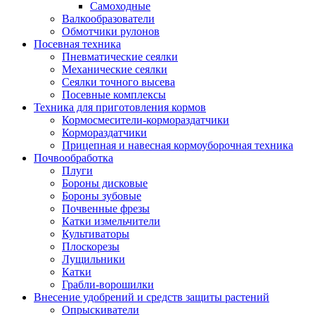
Самоходные
Валкообразователи
Обмотчики рулонов
Посевная техника
Пневматические сеялки
Механические сеялки
Сеялки точного высева
Посевные комплексы
Техника для приготовления кормов
Кормосмесители-кормораздатчики
Кормораздатчики
Прицепная и навесная кормоуборочная техника
Почвообработка
Плуги
Бороны дисковые
Бороны зубовые
Почвенные фрезы
Катки измельчители
Культиваторы
Плоскорезы
Лущильники
Катки
Грабли-ворошилки
Внесение удобрений и средств защиты растений
Опрыскиватели