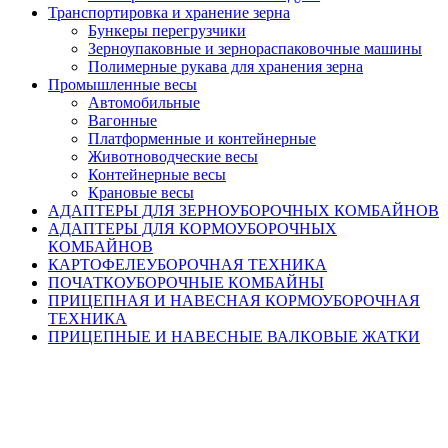
Транспортировка и хранение зерна
Бункеры перегрузчики
Зерноупаковные и зернораспаковочные машины
Полимерные рукава для хранения зерна
Промышленные весы
Автомобильные
Вагонные
Платформенные и контейнерные
Животноводческие весы
Контейнерные весы
Крановые весы
АДАПТЕРЫ ДЛЯ ЗЕРНОУБОРОЧНЫХ КОМБАЙНОВ
АДАПТЕРЫ ДЛЯ КОРМОУБОРОЧНЫХ
КОМБАЙНОВ
КАРТОФЕЛЕУБОРОЧНАЯ ТЕХНИКА
ПОЧАТКОУБОРОЧНЫЕ КОМБАЙНЫ
ПРИЦЕПНАЯ И НАВЕСНАЯ КОРМОУБОРОЧНАЯ
ТЕХНИКА
ПРИЦЕПНЫЕ И НАВЕСНЫЕ ВАЛКОВЫЕ ЖАТКИ