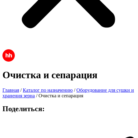
Очистка и сепарация
Главная
/
Каталог по назначению
/
Оборудование для сушки и
хранения зерна
/ Очистка и сепарация
Поделиться: