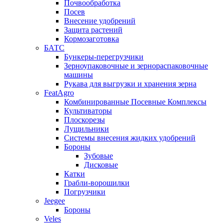
Почвообработка
Посев
Внесение удобрений
Защита растений
Кормозаготовка
БАТС
Бункеры-перегрузчики
Зерноупаковочные и зернораспаковочные
машины
Рукава для выгрузки и хранения зерна
FeatAgro
Комбинированные Посевные Комплексы
Культиваторы
Плоскорезы
Лущильники
Системы внесения жидких удобрений
Бороны
Зубовые
Дисковые
Катки
Грабли-ворошилки
Погрузчики
Jeegee
Бороны
Veles