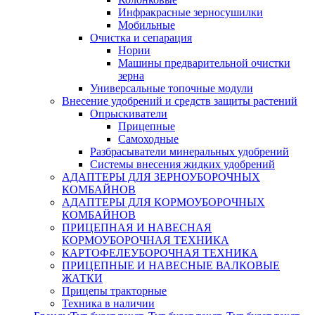
Инфракрасные зерносушилки
Мобильные
Очистка и сепарация
Нории
Машины предварительной очистки
зерна
Универсальные топочные модули
Внесение удобрений и средств защиты растений
Опрыскиватели
Прицепные
Самоходные
Разбрасыватели минеральных удобрений
Системы внесения жидких удобрений
АДАПТЕРЫ ДЛЯ ЗЕРНОУБОРОЧНЫХ
КОМБАЙНОВ
АДАПТЕРЫ ДЛЯ КОРМОУБОРОЧНЫХ
КОМБАЙНОВ
ПРИЦЕПНАЯ И НАВЕСНАЯ
КОРМОУБОРОЧНАЯ ТЕХНИКА
КАРТОФЕЛЕУБОРОЧНАЯ ТЕХНИКА
ПРИЦЕПНЫЕ И НАВЕСНЫЕ ВАЛКОВЫЕ
ЖАТКИ
Прицепы тракторные
Техника в наличии