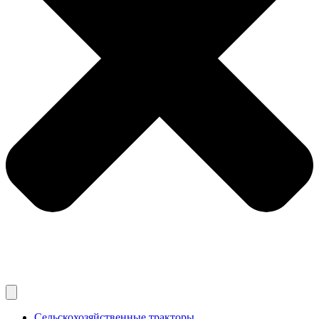
Сельскохозяйственные тракторы