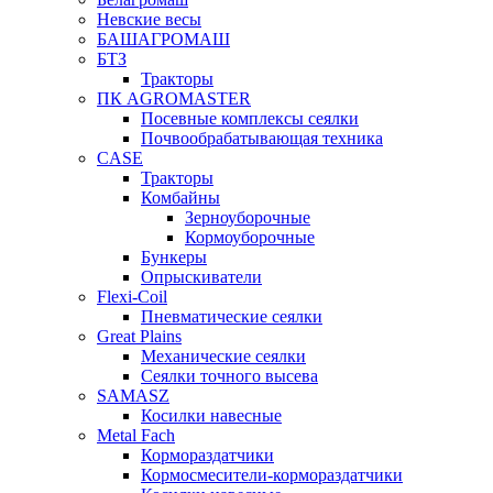
Невские весы
БАШАГРОМАШ
БТЗ
Тракторы
ПК AGROMASTER
Посевные комплексы сеялки
Почвообрабатывающая техника
CASE
Тракторы
Комбайны
Зерноуборочные
Кормоуборочные
Бункеры
Опрыскиватели
Flexi-Coil
Пневматические сеялки
Great Plains
Механические сеялки
Сеялки точного высева
SAMASZ
Косилки навесные
Metal Fach
Кормораздатчики
Кормосмесители-кормораздатчики