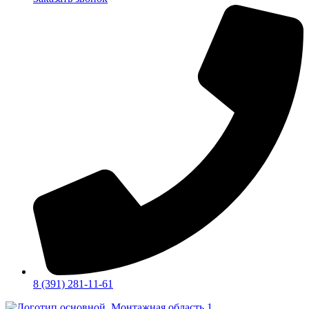
8 (391) 281-11-61