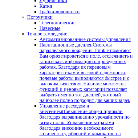
Лущильники
Катки
Грабли-ворошилки
Погрузчики
Телескопические
Навесные
Точное земледелие
Автоматизированные системы управления
Навигационные дисплеи
Системы
параллельного вождения Trimble помогают
Вам ориентироваться в поле, отслеживать и
записывать информацию о проведенных
работах. Благодаря их передовым
характеристикам и высокой надежности,
полевые работы выполняются быстрее и с
высоким качеством. Наличие множества
функций и ценовых категорий позволяет
выбрать именно тот дисплей, который
наиболее полно подходит для ваших задач.
Управление расходом и
внесением
Повышение общей прибыли
благодаря выравниванию урожайности по
всему полю. Управление затратами
благодаря внесению необходимого
количества удобрений и химикатов на