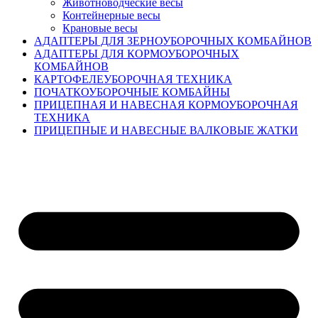
Животноводческие весы
Контейнерные весы
Крановые весы
АДАПТЕРЫ ДЛЯ ЗЕРНОУБОРОЧНЫХ КОМБАЙНОВ
АДАПТЕРЫ ДЛЯ КОРМОУБОРОЧНЫХ
КОМБАЙНОВ
КАРТОФЕЛЕУБОРОЧНАЯ ТЕХНИКА
ПОЧАТКОУБОРОЧНЫЕ КОМБАЙНЫ
ПРИЦЕПНАЯ И НАВЕСНАЯ КОРМОУБОРОЧНАЯ
ТЕХНИКА
ПРИЦЕПНЫЕ И НАВЕСНЫЕ ВАЛКОВЫЕ ЖАТКИ