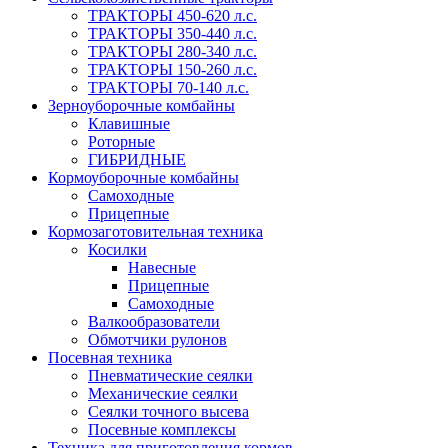
ТРАКТОРЫ 450-620 л.с.
ТРАКТОРЫ 350-440 л.с.
ТРАКТОРЫ 280-340 л.с.
ТРАКТОРЫ 150-260 л.с.
ТРАКТОРЫ 70-140 л.с.
Зерноуборочные комбайны
Клавишные
Роторные
ГИБРИДНЫЕ
Кормоуборочные комбайны
Самоходные
Прицепные
Кормозаготовительная техника
Косилки
Навесные
Прицепные
Самоходные
Валкообразователи
Обмотчики рулонов
Посевная техника
Пневматические сеялки
Механические сеялки
Сеялки точного высева
Посевные комплексы
Техника для приготовления кормов