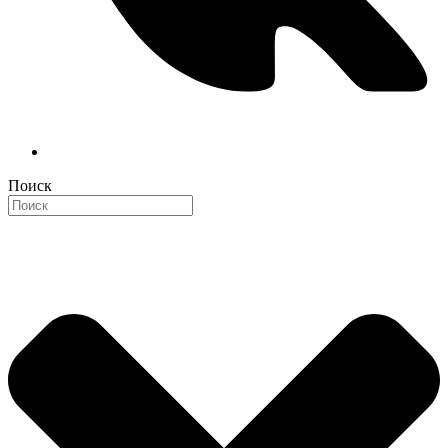
Поиск