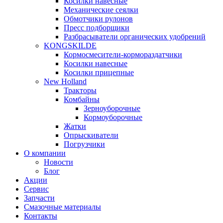
Косилки навесные
Механические сеялки
Обмотчики рулонов
Пресс подборщики
Разбрасыватели органических удобрений
KONGSKILDE
Кормосмесители-кормораздатчики
Косилки навесные
Косилки прицепные
New Holland
Тракторы
Комбайны
Зерноуборочные
Кормоуборочные
Жатки
Опрыскиватели
Погрузчики
О компании
Новости
Блог
Акции
Сервис
Запчасти
Смазочные материалы
Контакты