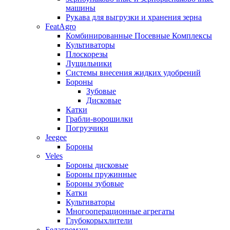
машины
Рукава для выгрузки и хранения зерна
FeatAgro
Комбинированные Посевные Комплексы
Культиваторы
Плоскорезы
Лущильники
Системы внесения жидких удобрений
Бороны
Зубовые
Дисковые
Катки
Грабли-ворошилки
Погрузчики
Jeegee
Бороны
Veles
Бороны дисковые
Бороны пружинные
Бороны зубовые
Катки
Культиваторы
Многооперационные агрегаты
Глубокорыхлители
Белагромаш