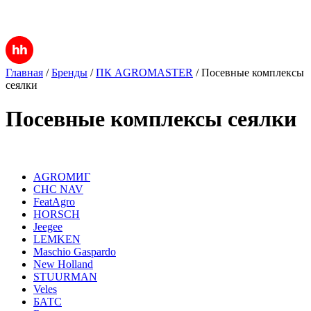
Главная
/
Бренды
/
ПК AGROMASTER
/ Посевные комплексы
сеялки
Посевные комплексы сеялки
AGROМИГ
CHC NAV
FeatAgro
HORSCH
Jeegee
LEMKEN
Maschio Gaspardo
New Holland
STUURMAN
Veles
БАТС