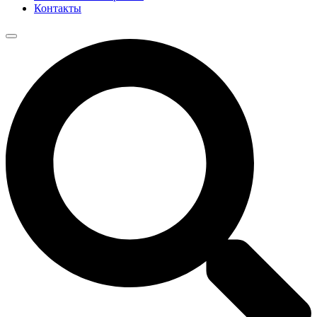
Контакты