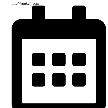
info@amk24.com