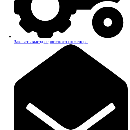
Заказать выезд сервисного инженера