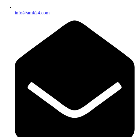
info@amk24.com