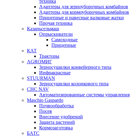
техника
Адаптеры для зерноуборочных комбайнов
Адаптеры для кормоуборочных комбайнов
Прицепные и навесные валковые жатки
Прочая техника
Казаньсельмаш
Опрыскиватели
Самоходные
Прицепные
КАТ
Тракторы
AGROМИГ
Зерносушилки конвейерного типа
Инфракрасные
STUURMAN
Зерносушилки колонкового типа
CHC NAV
Автоматизированные системы управления
Maschio Gaspardo
Почвообработка
Посев
Внесение удобрений
Защита растений
Кормозаготовка
БАТС