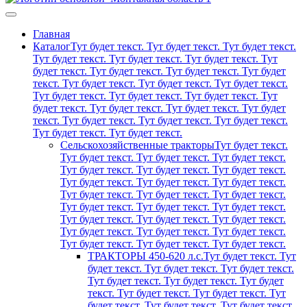
Главная
Каталог
Тут будет текст. Тут будет текст. Тут будет текст.
Тут будет текст. Тут будет текст. Тут будет текст. Тут
будет текст. Тут будет текст. Тут будет текст. Тут будет
текст. Тут будет текст. Тут будет текст. Тут будет текст.
Тут будет текст. Тут будет текст. Тут будет текст. Тут
будет текст. Тут будет текст. Тут будет текст. Тут будет
текст. Тут будет текст. Тут будет текст. Тут будет текст.
Тут будет текст. Тут будет текст.
Сельскохозяйственные тракторы
Тут будет текст.
Тут будет текст. Тут будет текст. Тут будет текст.
Тут будет текст. Тут будет текст. Тут будет текст.
Тут будет текст. Тут будет текст. Тут будет текст.
Тут будет текст. Тут будет текст. Тут будет текст.
Тут будет текст. Тут будет текст. Тут будет текст.
Тут будет текст. Тут будет текст. Тут будет текст.
Тут будет текст. Тут будет текст. Тут будет текст.
Тут будет текст. Тут будет текст. Тут будет текст.
ТРАКТОРЫ 450-620 л.с.
Тут будет текст. Тут
будет текст. Тут будет текст. Тут будет текст.
Тут будет текст. Тут будет текст. Тут будет
текст. Тут будет текст. Тут будет текст. Тут
будет текст. Тут будет текст. Тут будет текст.