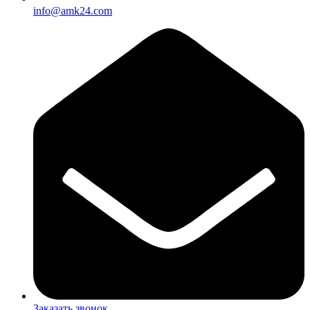
info@amk24.com
Заказать звонок