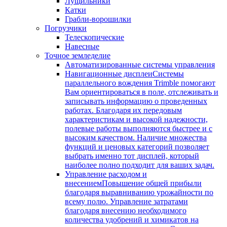
Лущильники
Катки
Грабли-ворошилки
Погрузчики
Телескопические
Навесные
Точное земледелие
Автоматизированные системы управления
Навигационные дисплеи
Системы
параллельного вождения Trimble помогают
Вам ориентироваться в поле, отслеживать и
записывать информацию о проведенных
работах. Благодаря их передовым
характеристикам и высокой надежности,
полевые работы выполняются быстрее и с
высоким качеством. Наличие множества
функций и ценовых категорий позволяет
выбрать именно тот дисплей, который
наиболее полно подходит для ваших задач.
Управление расходом и
внесением
Повышение общей прибыли
благодаря выравниванию урожайности по
всему полю. Управление затратами
благодаря внесению необходимого
количества удобрений и химикатов на