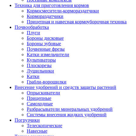
Техника для приготовления кормов
Кормосмесители-кормораздатчики
Кормораздатчики
Прицепная и навесная кормоуборочная техника
Почвообработка
Плуги
Бороны дисковые
Бороны зубовые
Почвенные фрезы
Катки измельчители
Культиваторы
Плоскорезы
Лущильники
Катки
Грабли-ворошилки
Внесение удобрений и средств защиты растений
Опрыскиватели
Прицепные
Самоходные
Разбрасыватели минеральных удобрений
Системы внесения жидких удобрений
Погрузчики
Телескопические
Навесные