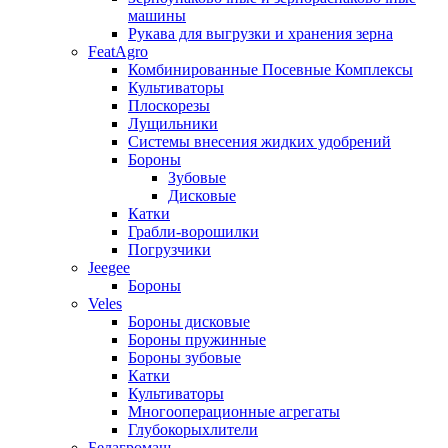
машины
Рукава для выгрузки и хранения зерна
FeatAgro
Комбинированные Посевные Комплексы
Культиваторы
Плоскорезы
Лущильники
Системы внесения жидких удобрений
Бороны
Зубовые
Дисковые
Катки
Грабли-ворошилки
Погрузчики
Jeegee
Бороны
Veles
Бороны дисковые
Бороны пружинные
Бороны зубовые
Катки
Культиваторы
Многооперационные агрегаты
Глубокорыхлители
Белагромаш