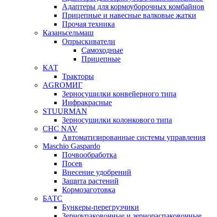
Адаптеры для кормоуборочных комбайнов
Прицепные и навесные валковые жатки
Прочая техника
Казаньсельмаш
Опрыскиватели
Самоходные
Прицепные
КАТ
Тракторы
AGROМИГ
Зерносушилки конвейерного типа
Инфракрасные
STUURMAN
Зерносушилки колонкового типа
CHC NAV
Автоматизированные системы управления
Maschio Gaspardo
Почвообработка
Посев
Внесение удобрений
Защита растений
Кормозаготовка
БАТС
Бункеры-перегрузчики
Зерноупаковочные и зернораспаковочные