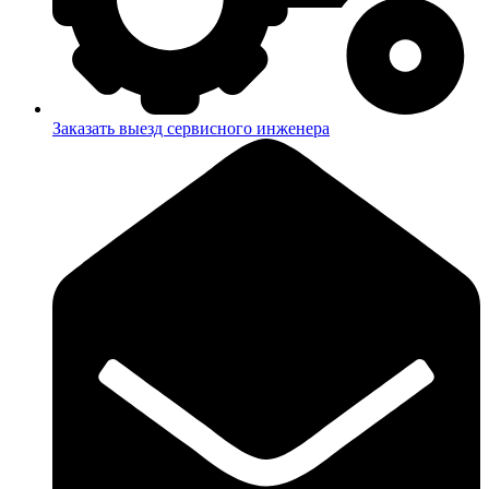
Заказать выезд сервисного инженера