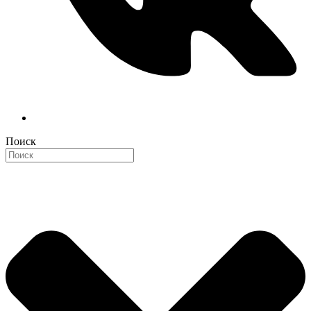
Поиск