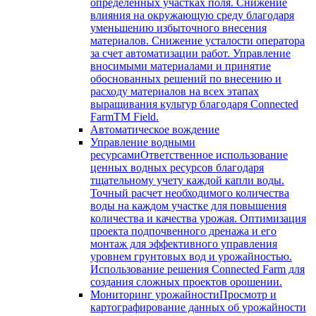
определенных участках поля. Снижение
влияния на окружающую среду благодаря
уменьшению избыточного внесения
материалов. Снижение усталости оператора
за счет автоматизации работ. Управление
вносимыми материалами и принятие
обоснованных решений по внесению и
расходу материалов на всех этапах
выращивания культур благодаря Connected
FarmTM Field.
Автоматическое вождение
Управление водными
ресурсами
Ответственное использование
ценных водных ресурсов благодаря
тщательному учету каждой капли воды.
Точный расчет необходимого количества
воды на каждом участке для повышения
количества и качества урожая. Оптимизация
проекта подпочвенного дренажа и его
монтаж для эффективного управления
уровнем грунтовых вод и урожайностью.
Использование решения Connected Farm для
создания сложных проектов орошении.
Мониторинг урожайности
Просмотр и
картографирование данных об урожайности