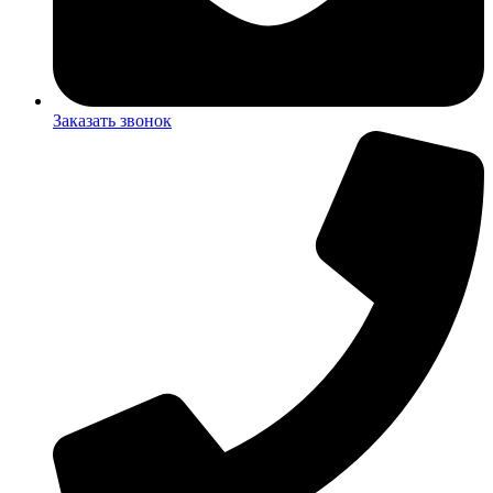
Заказать звонок