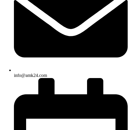
info@amk24.com