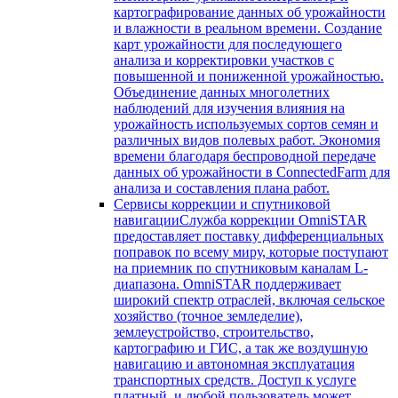
картографирование данных об урожайности
и влажности в реальном времени. Создание
карт урожайности для последующего
анализа и корректировки участков с
повышенной и пониженной урожайностью.
Объединение данных многолетних
наблюдений для изучения влияния на
урожайность используемых сортов семян и
различных видов полевых работ. Экономия
времени благодаря беспроводной передаче
данных об урожайности в ConnectedFarm для
анализа и составления плана работ.
Сервисы коррекции и спутниковой
навигации
Служба коррекции OmniSTAR
предоставляет поставку дифференциальных
поправок по всему миру, которые поступают
на приемник по спутниковым каналам L-
диапазона. OmniSTAR поддерживает
широкий спектр отраслей, включая сельское
хозяйство (точное земледелие),
землеустройство, строительство,
картографию и ГИС, а так же воздушную
навигацию и автономная эксплуатация
транспортных средств. Доступ к услуге
платный, и любой пользователь может