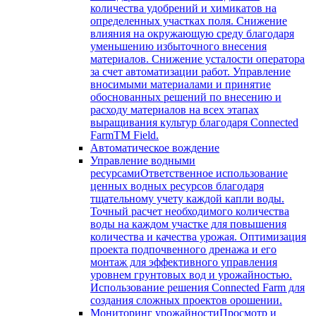
количества удобрений и химикатов на
определенных участках поля. Снижение
влияния на окружающую среду благодаря
уменьшению избыточного внесения
материалов. Снижение усталости оператора
за счет автоматизации работ. Управление
вносимыми материалами и принятие
обоснованных решений по внесению и
расходу материалов на всех этапах
выращивания культур благодаря Connected
FarmTM Field.
Автоматическое вождение
Управление водными
ресурсами
Ответственное использование
ценных водных ресурсов благодаря
тщательному учету каждой капли воды.
Точный расчет необходимого количества
воды на каждом участке для повышения
количества и качества урожая. Оптимизация
проекта подпочвенного дренажа и его
монтаж для эффективного управления
уровнем грунтовых вод и урожайностью.
Использование решения Connected Farm для
создания сложных проектов орошении.
Мониторинг урожайности
Просмотр и