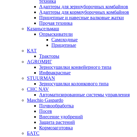
техника
Адаптеры для зерноуборочных комбайнов
Адаптеры для кормоуборочных комбайнов
Прицепные и навесные валковые жатки
Прочая техника
Казаньсельмаш
Опрыскиватели
Самоходные
Прицепные
КАТ
Тракторы
AGROМИГ
Зерносушилки конвейерного типа
Инфракрасные
STUURMAN
Зерносушилки колонкового типа
CHC NAV
Автоматизированные системы управления
Maschio Gaspardo
Почвообработка
Посев
Внесение удобрений
Защита растений
Кормозаготовка
БАТС