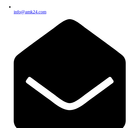
info@amk24.com