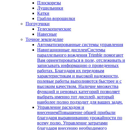
Плоскорезы
Лущильники
Катки
Грабли-ворошилки
Погрузчики
Телескопические
Навесные
Точное земледелие
Автоматизированные системы управления
Навигационные дисплеи
Системы
параллельного вождения Trimble помогают
Вам ориентироваться в поле, отслеживать и
записывать информацию о проведенных
работах. Благодаря их передовым
характеристикам и высокой надежности,
полевые работы выполняются быстрее и с
высоким качеством. Наличие множества
функций и ценовых категорий позволяет
выбрать именно тот дисплей, который
наиболее полно подходит для ваших задач.
Управление расходом и
внесением
Повышение общей прибыли
благодаря выравниванию урожайности по
всему полю. Управление затратами
благодаря внесению необходимого