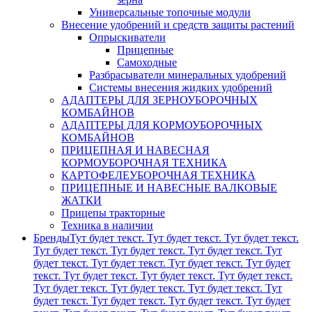
Универсальные топочные модули
Внесение удобрений и средств защиты растений
Опрыскиватели
Прицепные
Самоходные
Разбрасыватели минеральных удобрений
Системы внесения жидких удобрений
АДАПТЕРЫ ДЛЯ ЗЕРНОУБОРОЧНЫХ
КОМБАЙНОВ
АДАПТЕРЫ ДЛЯ КОРМОУБОРОЧНЫХ
КОМБАЙНОВ
ПРИЦЕПНАЯ И НАВЕСНАЯ
КОРМОУБОРОЧНАЯ ТЕХНИКА
КАРТОФЕЛЕУБОРОЧНАЯ ТЕХНИКА
ПРИЦЕПНЫЕ И НАВЕСНЫЕ ВАЛКОВЫЕ
ЖАТКИ
Прицепы тракторные
Техника в наличии
Бренды
Тут будет текст. Тут будет текст. Тут будет текст.
Тут будет текст. Тут будет текст. Тут будет текст. Тут
будет текст. Тут будет текст. Тут будет текст. Тут будет
текст. Тут будет текст. Тут будет текст. Тут будет текст.
Тут будет текст. Тут будет текст. Тут будет текст. Тут
будет текст. Тут будет текст. Тут будет текст. Тут будет