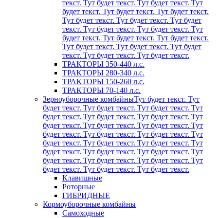
текст. Тут будет текст. Тут будет текст. Тут
будет текст. Тут будет текст. Тут будет текст.
Тут будет текст. Тут будет текст. Тут будет
текст. Тут будет текст. Тут будет текст. Тут
будет текст. Тут будет текст. Тут будет текст.
Тут будет текст. Тут будет текст. Тут будет
текст. Тут будет текст. Тут будет текст.
ТРАКТОРЫ 350-440 л.с.
ТРАКТОРЫ 280-340 л.с.
ТРАКТОРЫ 150-260 л.с.
ТРАКТОРЫ 70-140 л.с.
Зерноуборочные комбайны
Тут будет текст. Тут
будет текст. Тут будет текст. Тут будет текст. Тут
будет текст. Тут будет текст. Тут будет текст. Тут
будет текст. Тут будет текст. Тут будет текст. Тут
будет текст. Тут будет текст. Тут будет текст. Тут
будет текст. Тут будет текст. Тут будет текст. Тут
будет текст. Тут будет текст. Тут будет текст. Тут
будет текст. Тут будет текст. Тут будет текст. Тут
будет текст. Тут будет текст. Тут будет текст.
Клавишные
Роторные
ГИБРИДНЫЕ
Кормоуборочные комбайны
Самоходные