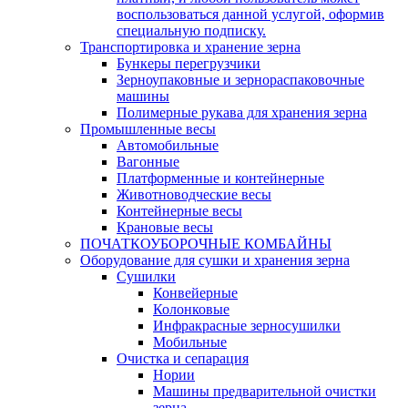
воспользоваться данной услугой, оформив
специальную подписку.
Транспортировка и хранение зерна
Бункеры перегрузчики
Зерноупаковные и зернораспаковочные
машины
Полимерные рукава для хранения зерна
Промышленные весы
Автомобильные
Вагонные
Платформенные и контейнерные
Животноводческие весы
Контейнерные весы
Крановые весы
ПОЧАТКОУБОРОЧНЫЕ КОМБАЙНЫ
Оборудование для сушки и хранения зерна
Сушилки
Конвейерные
Колонковые
Инфракрасные зерносушилки
Мобильные
Очистка и сепарация
Нории
Машины предварительной очистки
зерна