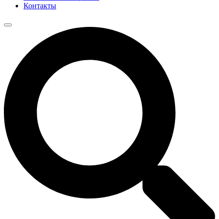
Контакты