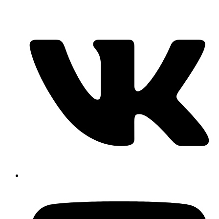
Перейти
к
содержимому