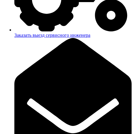
Заказать выезд сервисного инженера