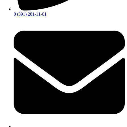
8 (391) 281-11-61