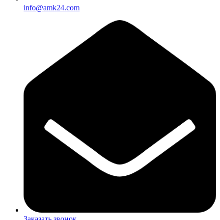
info@amk24.com
Заказать звонок