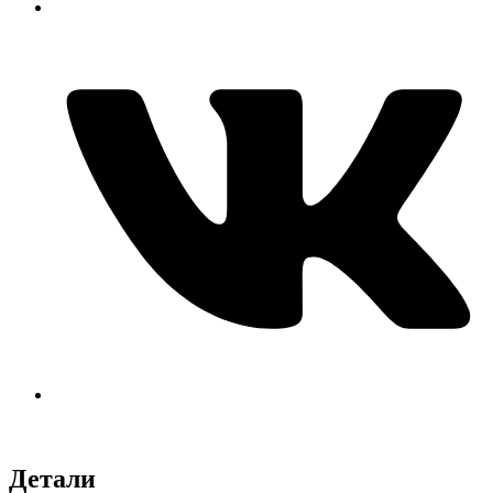
Детали