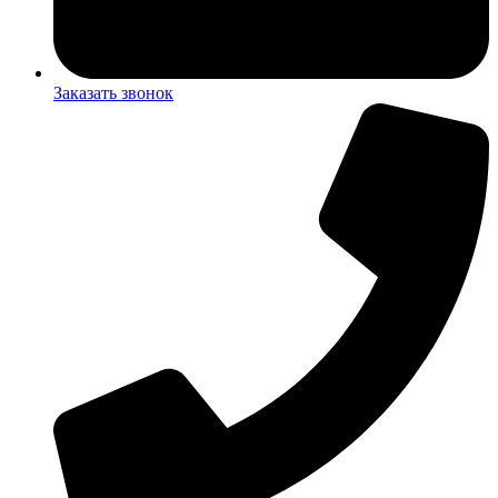
Заказать звонок