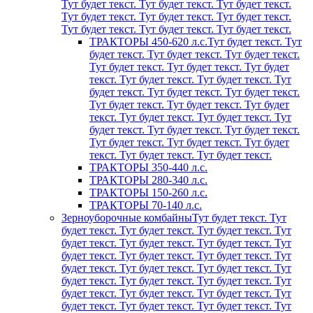
Тут будет текст. Тут будет текст. Тут будет текст.
Тут будет текст. Тут будет текст. Тут будет текст.
Тут будет текст. Тут будет текст. Тут будет текст.
ТРАКТОРЫ 450-620 л.с.
Тут будет текст. Тут
будет текст. Тут будет текст. Тут будет текст.
Тут будет текст. Тут будет текст. Тут будет
текст. Тут будет текст. Тут будет текст. Тут
будет текст. Тут будет текст. Тут будет текст.
Тут будет текст. Тут будет текст. Тут будет
текст. Тут будет текст. Тут будет текст. Тут
будет текст. Тут будет текст. Тут будет текст.
Тут будет текст. Тут будет текст. Тут будет
текст. Тут будет текст. Тут будет текст.
ТРАКТОРЫ 350-440 л.с.
ТРАКТОРЫ 280-340 л.с.
ТРАКТОРЫ 150-260 л.с.
ТРАКТОРЫ 70-140 л.с.
Зерноуборочные комбайны
Тут будет текст. Тут
будет текст. Тут будет текст. Тут будет текст. Тут
будет текст. Тут будет текст. Тут будет текст. Тут
будет текст. Тут будет текст. Тут будет текст. Тут
будет текст. Тут будет текст. Тут будет текст. Тут
будет текст. Тут будет текст. Тут будет текст. Тут
будет текст. Тут будет текст. Тут будет текст. Тут
будет текст. Тут будет текст. Тут будет текст. Тут