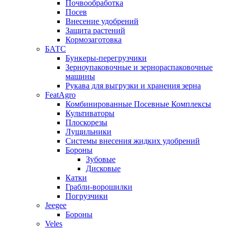
Почвообработка
Посев
Внесение удобрений
Защита растений
Кормозаготовка
БАТС
Бункеры-перегрузчики
Зерноупаковочные и зернораспаковочные
машины
Рукава для выгрузки и хранения зерна
FeatAgro
Комбинированные Посевные Комплексы
Культиваторы
Плоскорезы
Лущильники
Системы внесения жидких удобрений
Бороны
Зубовые
Дисковые
Катки
Грабли-ворошилки
Погрузчики
Jeegee
Бороны
Veles