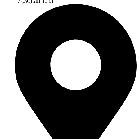
+7 (391) 281-11-61