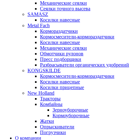
Механические сеялки
Сеялки точного высева
SAMASZ
Косилки навесные
Metal Fach
Кормораздатчики
Кормосмесители-кормораздатчики
Косилки навесные
Механические сеялки
Обмотчики рулонов
Пресс подборщики
Разбрасыватели органических удобрений
KONGSKILDE
Кормосмесители-кормораздатчики
Косилки навесные
Косилки прицепные
New Holland
Тракторы
Комбайны
Зерноуборочные
Кормоуборочные
Жатки
Опрыскиватели
Погрузчики
О компании