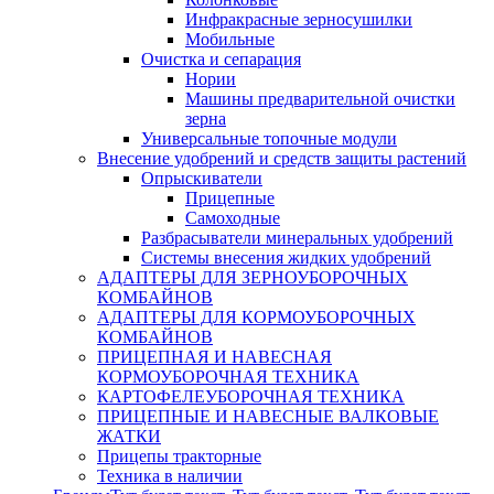
Инфракрасные зерносушилки
Мобильные
Очистка и сепарация
Нории
Машины предварительной очистки
зерна
Универсальные топочные модули
Внесение удобрений и средств защиты растений
Опрыскиватели
Прицепные
Самоходные
Разбрасыватели минеральных удобрений
Системы внесения жидких удобрений
АДАПТЕРЫ ДЛЯ ЗЕРНОУБОРОЧНЫХ
КОМБАЙНОВ
АДАПТЕРЫ ДЛЯ КОРМОУБОРОЧНЫХ
КОМБАЙНОВ
ПРИЦЕПНАЯ И НАВЕСНАЯ
КОРМОУБОРОЧНАЯ ТЕХНИКА
КАРТОФЕЛЕУБОРОЧНАЯ ТЕХНИКА
ПРИЦЕПНЫЕ И НАВЕСНЫЕ ВАЛКОВЫЕ
ЖАТКИ
Прицепы тракторные
Техника в наличии