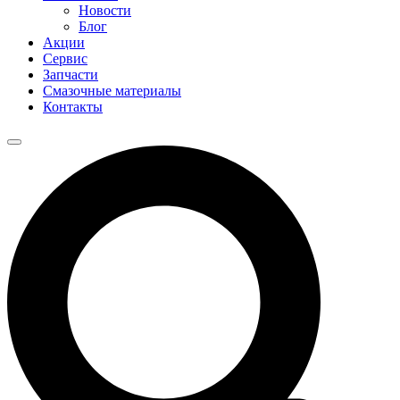
Новости
Блог
Акции
Сервис
Запчасти
Смазочные материалы
Контакты