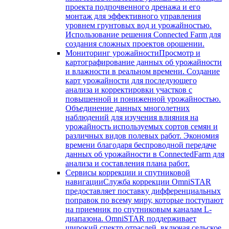
проекта подпочвенного дренажа и его
монтаж для эффективного управления
уровнем грунтовых вод и урожайностью.
Использование решения Connected Farm для
создания сложных проектов орошении.
Мониторинг урожайности
Просмотр и
картографирование данных об урожайности
и влажности в реальном времени. Создание
карт урожайности для последующего
анализа и корректировки участков с
повышенной и пониженной урожайностью.
Объединение данных многолетних
наблюдений для изучения влияния на
урожайность используемых сортов семян и
различных видов полевых работ. Экономия
времени благодаря беспроводной передаче
данных об урожайности в ConnectedFarm для
анализа и составления плана работ.
Сервисы коррекции и спутниковой
навигации
Служба коррекции OmniSTAR
предоставляет поставку дифференциальных
поправок по всему миру, которые поступают
на приемник по спутниковым каналам L-
диапазона. OmniSTAR поддерживает
широкий спектр отраслей, включая сельское