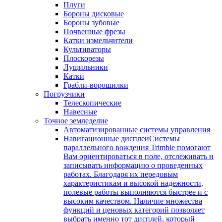
Плуги
Бороны дисковые
Бороны зубовые
Почвенные фрезы
Катки измельчители
Культиваторы
Плоскорезы
Лущильники
Катки
Грабли-ворошилки
Погрузчики
Телескопические
Навесные
Точное земледелие
Автоматизированные системы управления
Навигационные дисплеи
Системы
параллельного вождения Trimble помогают
Вам ориентироваться в поле, отслеживать и
записывать информацию о проведенных
работах. Благодаря их передовым
характеристикам и высокой надежности,
полевые работы выполняются быстрее и с
высоким качеством. Наличие множества
функций и ценовых категорий позволяет
выбрать именно тот дисплей, который