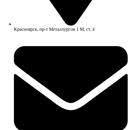
Красноярск, пр-т Металлургов 1 М, ст. 4