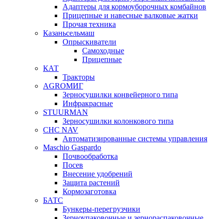
Адаптеры для кормоуборочных комбайнов
Прицепные и навесные валковые жатки
Прочая техника
Казаньсельмаш
Опрыскиватели
Самоходные
Прицепные
КАТ
Тракторы
AGROМИГ
Зерносушилки конвейерного типа
Инфракрасные
STUURMAN
Зерносушилки колонкового типа
CHC NAV
Автоматизированные системы управления
Maschio Gaspardo
Почвообработка
Посев
Внесение удобрений
Защита растений
Кормозаготовка
БАТС
Бункеры-перегрузчики
Зерноупаковочные и зернораспаковочные