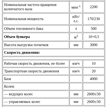
Номинальная частота вращения
-1
2200
мин
коленчатого вала
кВт/
Номинальная мощность
170/230
л.с.
Объем топливного бака
л
500
3
Объем бункера
10+0,5
м
Высота выгрузки початков
мм
3000
Скорость движения:
Рабочая скорость движения, не более
км/ч
10
Транспортная скорость движения
км/ч
20
База
4000
Колея:
— ведущих колес
мм
2600±50
— управляемых колес
мм
2600±50