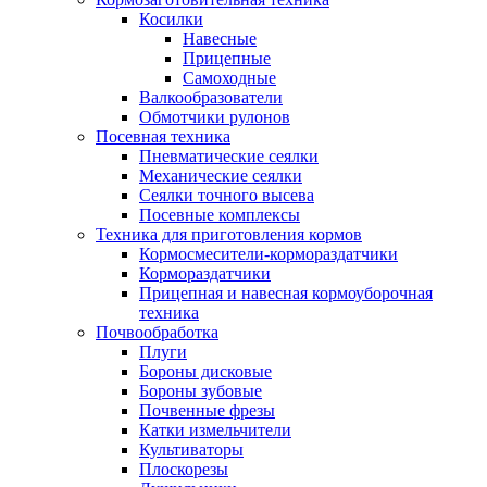
Косилки
Навесные
Прицепные
Самоходные
Валкообразователи
Обмотчики рулонов
Посевная техника
Пневматические сеялки
Механические сеялки
Сеялки точного высева
Посевные комплексы
Техника для приготовления кормов
Кормосмесители-кормораздатчики
Кормораздатчики
Прицепная и навесная кормоуборочная
техника
Почвообработка
Плуги
Бороны дисковые
Бороны зубовые
Почвенные фрезы
Катки измельчители
Культиваторы
Плоскорезы