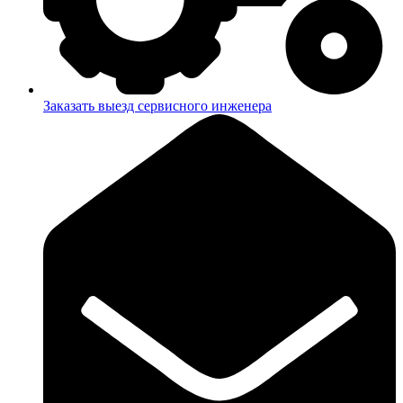
Заказать выезд сервисного инженера