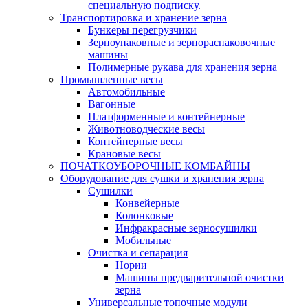
специальную подписку.
Транспортировка и хранение зерна
Бункеры перегрузчики
Зерноупаковные и зернораспаковочные
машины
Полимерные рукава для хранения зерна
Промышленные весы
Автомобильные
Вагонные
Платформенные и контейнерные
Животноводческие весы
Контейнерные весы
Крановые весы
ПОЧАТКОУБОРОЧНЫЕ КОМБАЙНЫ
Оборудование для сушки и хранения зерна
Сушилки
Конвейерные
Колонковые
Инфракрасные зерносушилки
Мобильные
Очистка и сепарация
Нории
Машины предварительной очистки
зерна
Универсальные топочные модули