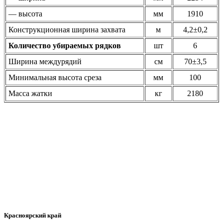
— высота
мм
1910
Конструкционная ширина захвата
м
4,2±0,2
Количество убираемых рядков
шт
6
Ширина междурядий
см
70±3,5
Минимальная высота среза
мм
100
Масса жатки
кг
2180
ПОЧАТКОУБОРОЧНЫЙ
КОМБАЙН ES4
Подробнее
Красноярский край