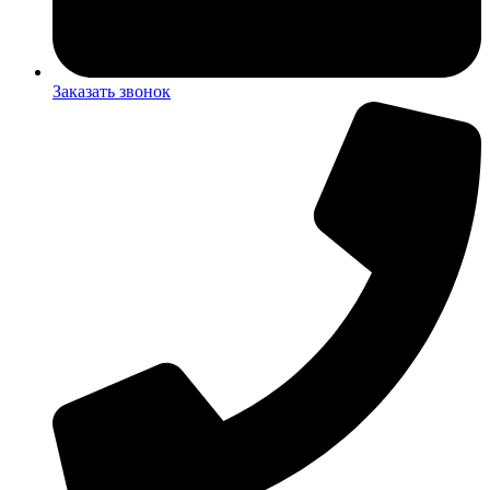
Заказать звонок