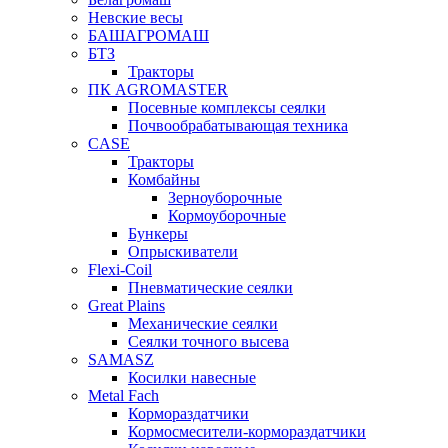
Невские весы
БАШАГРОМАШ
БТЗ
Тракторы
ПК AGROMASTER
Посевные комплексы сеялки
Почвообрабатывающая техника
CASE
Тракторы
Комбайны
Зерноуборочные
Кормоуборочные
Бункеры
Опрыскиватели
Flexi-Coil
Пневматические сеялки
Great Plains
Механические сеялки
Сеялки точного высева
SAMASZ
Косилки навесные
Metal Fach
Кормораздатчики
Кормосмесители-кормораздатчики