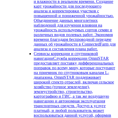
и влажности в реальном времени. Создание
карт урожайности для последующего
анализа и корректировки участков с
повышенной и пониженной урожайностью.
Объединение данных многолетних
наблюдений для изучения влияния на
урожайность используемых сортов семян и
различных видов полевых работ. Экономия
времени благодаря беспроводной передаче
данных об урожайности в ConnectedFarm для
анализа и составления плана работ.
Сервисы коррекции и спутниковой
навигации
Служба коррекции OmniSTAR
предоставляет поставку дифференциальных
поправок по всему миру, которые поступают
на приемник по спутниковым каналам L-
диапазона. OmniSTAR поддерживает
широкий спектр отраслей, включая сельское
хозяйство (точное земледелие),
землеустройство, строительство,
картографию и ГИС, а так же воздушную
навигацию и автономная эксплуатация
транспортных средств. Доступ к услуге
платный, и любой пользователь может
воспользоваться данной услугой, оформив