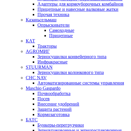
Адаптеры для кормоуборочных комбайнов
Прицепные и навесные валковые жатки
Прочая техника
Казаньсельмаш
Опрыскиватели
Самоходные
Прицепные
КАТ
Тракторы
AGROМИГ
Зерносушилки конвейерного типа
Инфракрасные
STUURMAN
Зерносушилки колонкового типа
CHC NAV
Автоматизированные системы управления
Maschio Gaspardo
Почвообработка
Посев
Внесение удобрений
Защита растений
Кормозаготовка
БАТС
Бункеры-перегрузчики
Зерноупаковочные и зернораспаковочные