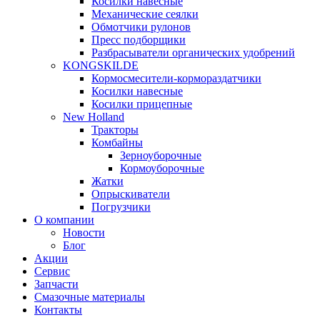
Косилки навесные
Механические сеялки
Обмотчики рулонов
Пресс подборщики
Разбрасыватели органических удобрений
KONGSKILDE
Кормосмесители-кормораздатчики
Косилки навесные
Косилки прицепные
New Holland
Тракторы
Комбайны
Зерноуборочные
Кормоуборочные
Жатки
Опрыскиватели
Погрузчики
О компании
Новости
Блог
Акции
Сервис
Запчасти
Смазочные материалы
Контакты