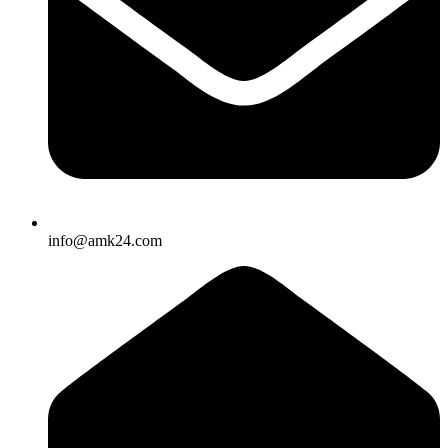
info@amk24.com