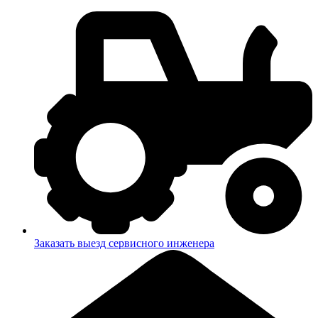
Заказать выезд сервисного инженера