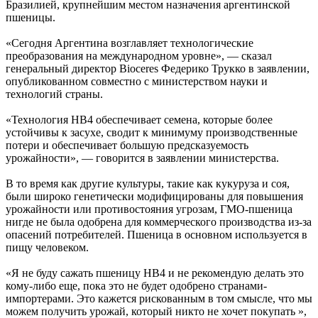
Бразилией, крупнейшим местом назначения аргентинской
пшеницы.
«Сегодня Аргентина возглавляет технологические
преобразования на международном уровне», — сказал
генеральный директор Bioceres Федерико Трукко в заявлении,
опубликованном совместно с министерством науки и
технологий страны.
«Технология HB4 обеспечивает семена, которые более
устойчивы к засухе, сводит к минимуму производственные
потери и обеспечивает большую предсказуемость
урожайности», — говорится в заявлении министерства.
В то время как другие культуры, такие как кукуруза и соя,
были широко генетически модифицированы для повышения
урожайности или противостояния угрозам, ГМО-пшеница
нигде не была одобрена для коммерческого производства из-за
опасений потребителей. Пшеница в основном используется в
пищу человеком.
«Я не буду сажать пшеницу HB4 и не рекомендую делать это
кому-либо еще, пока это не будет одобрено странами-
импортерами. Это кажется рискованным в том смысле, что мы
можем получить урожай, который никто не хочет покупать »,