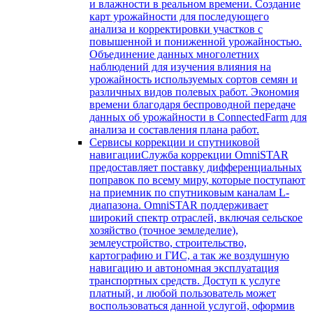
и влажности в реальном времени. Создание
карт урожайности для последующего
анализа и корректировки участков с
повышенной и пониженной урожайностью.
Объединение данных многолетних
наблюдений для изучения влияния на
урожайность используемых сортов семян и
различных видов полевых работ. Экономия
времени благодаря беспроводной передаче
данных об урожайности в ConnectedFarm для
анализа и составления плана работ.
Сервисы коррекции и спутниковой
навигации
Служба коррекции OmniSTAR
предоставляет поставку дифференциальных
поправок по всему миру, которые поступают
на приемник по спутниковым каналам L-
диапазона. OmniSTAR поддерживает
широкий спектр отраслей, включая сельское
хозяйство (точное земледелие),
землеустройство, строительство,
картографию и ГИС, а так же воздушную
навигацию и автономная эксплуатация
транспортных средств. Доступ к услуге
платный, и любой пользователь может
воспользоваться данной услугой, оформив