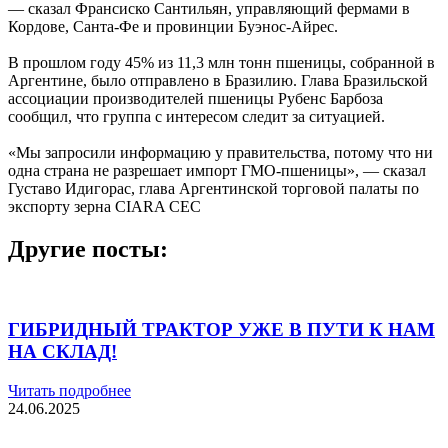
— сказал Франсиско Сантильян, управляющий фермами в
Кордове, Санта-Фе и провинции Буэнос-Айрес.
В прошлом году 45% из 11,3 млн тонн пшеницы, собранной в
Аргентине, было отправлено в Бразилию. Глава Бразильской
ассоциации производителей пшеницы Рубенс Барбоза
сообщил, что группа с интересом следит за ситуацией.
«Мы запросили информацию у правительства, потому что ни
одна страна не разрешает импорт ГМО-пшеницы», — сказал
Густаво Идигорас, глава Аргентинской торговой палаты по
экспорту зерна CIARA CEC
Другие посты:
ГИБРИДНЫЙ ТРАКТОР УЖЕ В ПУТИ К НАМ
НА СКЛАД!
Читать подробнее
24.06.2025