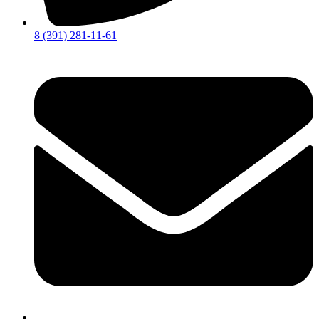
8 (391) 281-11-61