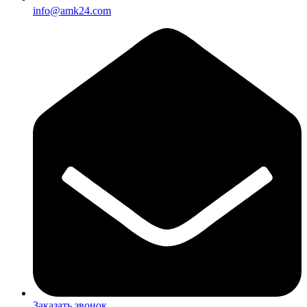
info@amk24.com
Заказать звонок