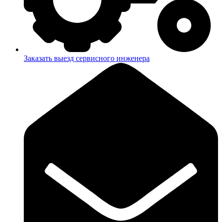
Заказать выезд сервисного инженера