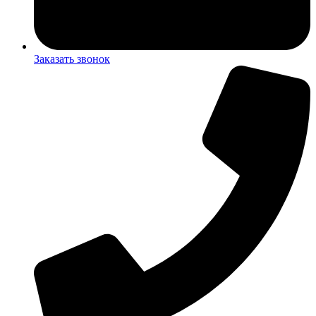
Заказать звонок