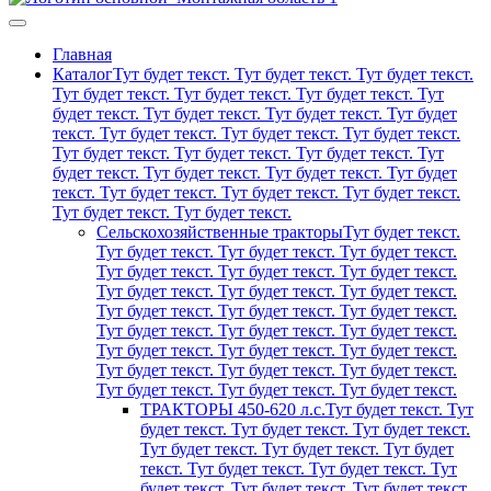
Главная
Каталог
Тут будет текст. Тут будет текст. Тут будет текст.
Тут будет текст. Тут будет текст. Тут будет текст. Тут
будет текст. Тут будет текст. Тут будет текст. Тут будет
текст. Тут будет текст. Тут будет текст. Тут будет текст.
Тут будет текст. Тут будет текст. Тут будет текст. Тут
будет текст. Тут будет текст. Тут будет текст. Тут будет
текст. Тут будет текст. Тут будет текст. Тут будет текст.
Тут будет текст. Тут будет текст.
Сельскохозяйственные тракторы
Тут будет текст.
Тут будет текст. Тут будет текст. Тут будет текст.
Тут будет текст. Тут будет текст. Тут будет текст.
Тут будет текст. Тут будет текст. Тут будет текст.
Тут будет текст. Тут будет текст. Тут будет текст.
Тут будет текст. Тут будет текст. Тут будет текст.
Тут будет текст. Тут будет текст. Тут будет текст.
Тут будет текст. Тут будет текст. Тут будет текст.
Тут будет текст. Тут будет текст. Тут будет текст.
ТРАКТОРЫ 450-620 л.с.
Тут будет текст. Тут
будет текст. Тут будет текст. Тут будет текст.
Тут будет текст. Тут будет текст. Тут будет
текст. Тут будет текст. Тут будет текст. Тут
будет текст. Тут будет текст. Тут будет текст.