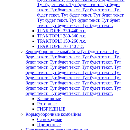
Тут будет текст. Тут будет текст. Тут будет
текст. Тут будет текст. Тут будет текст. Тут
будет текст. Тут будет текст. Тут будет текст.
Тут будет текст. Тут будет текст. Тут будет
текст. Тут будет текст. Тут будет текст.
ТРАКТОРЫ 350-440 л.с.
ТРАКТОРЫ 280-340 л.с.
ТРАКТОРЫ 150-260 л.с.
ТРАКТОРЫ 70-140 л.с.
Зерноуборочные комбайны
Тут будет текст. Тут
будет текст. Тут будет текст. Тут будет текст. Тут
будет текст. Тут будет текст. Тут будет текст. Тут
будет текст. Тут будет текст. Тут будет текст. Тут
будет текст. Тут будет текст. Тут будет текст. Тут
будет текст. Тут будет текст. Тут будет текст. Тут
будет текст. Тут будет текст. Тут будет текст. Тут
будет текст. Тут будет текст. Тут будет текст. Тут
будет текст. Тут будет текст. Тут будет текст.
Клавишные
Роторные
ГИБРИДНЫЕ
Кормоуборочные комбайны
Самоходные
Прицепные
Кормозаготовительная техника