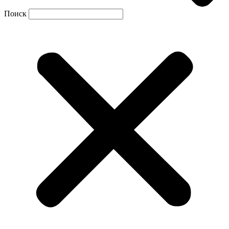
Поиск