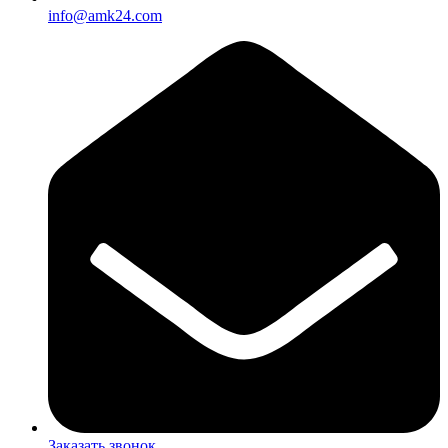
info@amk24.com
Заказать звонок