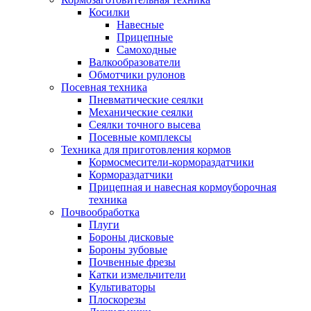
Косилки
Навесные
Прицепные
Самоходные
Валкообразователи
Обмотчики рулонов
Посевная техника
Пневматические сеялки
Механические сеялки
Сеялки точного высева
Посевные комплексы
Техника для приготовления кормов
Кормосмесители-кормораздатчики
Кормораздатчики
Прицепная и навесная кормоуборочная
техника
Почвообработка
Плуги
Бороны дисковые
Бороны зубовые
Почвенные фрезы
Катки измельчители
Культиваторы
Плоскорезы