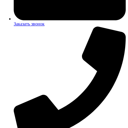
Заказать звонок