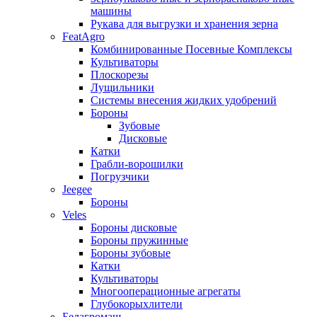
машины
Рукава для выгрузки и хранения зерна
FeatAgro
Комбинированные Посевные Комплексы
Культиваторы
Плоскорезы
Лущильники
Системы внесения жидких удобрений
Бороны
Зубовые
Дисковые
Катки
Грабли-ворошилки
Погрузчики
Jeegee
Бороны
Veles
Бороны дисковые
Бороны пружинные
Бороны зубовые
Катки
Культиваторы
Многооперационные агрегаты
Глубокорыхлители
Белагромаш