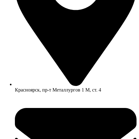
Красноярск, пр-т Металлургов 1 М, ст. 4