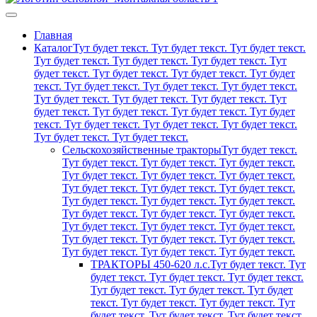
Главная
Каталог
Тут будет текст. Тут будет текст. Тут будет текст.
Тут будет текст. Тут будет текст. Тут будет текст. Тут
будет текст. Тут будет текст. Тут будет текст. Тут будет
текст. Тут будет текст. Тут будет текст. Тут будет текст.
Тут будет текст. Тут будет текст. Тут будет текст. Тут
будет текст. Тут будет текст. Тут будет текст. Тут будет
текст. Тут будет текст. Тут будет текст. Тут будет текст.
Тут будет текст. Тут будет текст.
Сельскохозяйственные тракторы
Тут будет текст.
Тут будет текст. Тут будет текст. Тут будет текст.
Тут будет текст. Тут будет текст. Тут будет текст.
Тут будет текст. Тут будет текст. Тут будет текст.
Тут будет текст. Тут будет текст. Тут будет текст.
Тут будет текст. Тут будет текст. Тут будет текст.
Тут будет текст. Тут будет текст. Тут будет текст.
Тут будет текст. Тут будет текст. Тут будет текст.
Тут будет текст. Тут будет текст. Тут будет текст.
ТРАКТОРЫ 450-620 л.с.
Тут будет текст. Тут
будет текст. Тут будет текст. Тут будет текст.
Тут будет текст. Тут будет текст. Тут будет
текст. Тут будет текст. Тут будет текст. Тут
будет текст. Тут будет текст. Тут будет текст.