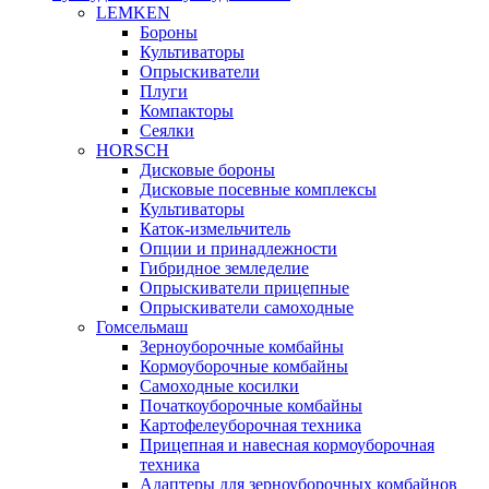
LEMKEN
Бороны
Культиваторы
Опрыскиватели
Плуги
Компакторы
Сеялки
HORSCH
Дисковые бороны
Дисковые посевные комплексы
Культиваторы
Каток-измельчитель
Опции и принадлежности
Гибридное земледелие
Опрыскиватели прицепные
Опрыскиватели самоходные
Гомсельмаш
Зерноуборочные комбайны
Кормоуборочные комбайны
Самоходные косилки
Початкоуборочные комбайны
Картофелеуборочная техника
Прицепная и навесная кормоуборочная
техника
Адаптеры для зерноуборочных комбайнов