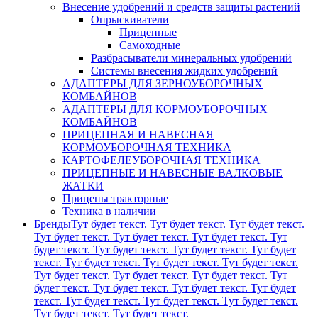
Внесение удобрений и средств защиты растений
Опрыскиватели
Прицепные
Самоходные
Разбрасыватели минеральных удобрений
Системы внесения жидких удобрений
АДАПТЕРЫ ДЛЯ ЗЕРНОУБОРОЧНЫХ
КОМБАЙНОВ
АДАПТЕРЫ ДЛЯ КОРМОУБОРОЧНЫХ
КОМБАЙНОВ
ПРИЦЕПНАЯ И НАВЕСНАЯ
КОРМОУБОРОЧНАЯ ТЕХНИКА
КАРТОФЕЛЕУБОРОЧНАЯ ТЕХНИКА
ПРИЦЕПНЫЕ И НАВЕСНЫЕ ВАЛКОВЫЕ
ЖАТКИ
Прицепы тракторные
Техника в наличии
Бренды
Тут будет текст. Тут будет текст. Тут будет текст.
Тут будет текст. Тут будет текст. Тут будет текст. Тут
будет текст. Тут будет текст. Тут будет текст. Тут будет
текст. Тут будет текст. Тут будет текст. Тут будет текст.
Тут будет текст. Тут будет текст. Тут будет текст. Тут
будет текст. Тут будет текст. Тут будет текст. Тут будет
текст. Тут будет текст. Тут будет текст. Тут будет текст.
Тут будет текст. Тут будет текст.