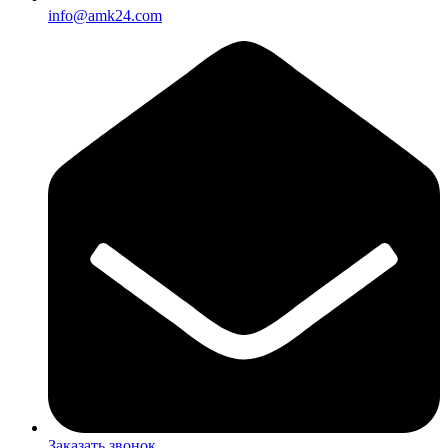
info@amk24.com
Заказать звонок