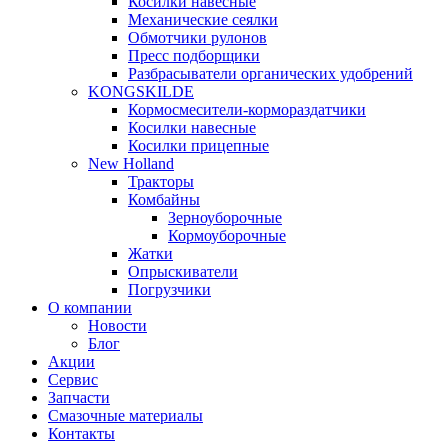
Косилки навесные
Механические сеялки
Обмотчики рулонов
Пресс подборщики
Разбрасыватели органических удобрений
KONGSKILDE
Кормосмесители-кормораздатчики
Косилки навесные
Косилки прицепные
New Holland
Тракторы
Комбайны
Зерноуборочные
Кормоуборочные
Жатки
Опрыскиватели
Погрузчики
О компании
Новости
Блог
Акции
Сервис
Запчасти
Смазочные материалы
Контакты