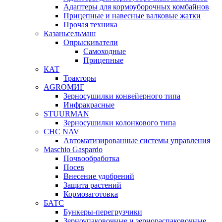
Адаптеры для кормоуборочных комбайнов
Прицепные и навесные валковые жатки
Прочая техника
Казаньсельмаш
Опрыскиватели
Самоходные
Прицепные
КАТ
Тракторы
AGROМИГ
Зерносушилки конвейерного типа
Инфракрасные
STUURMAN
Зерносушилки колонкового типа
CHC NAV
Автоматизированные системы управления
Maschio Gaspardo
Почвообработка
Посев
Внесение удобрений
Защита растений
Кормозаготовка
БАТС
Бункеры-перегрузчики
Зерноупаковочные и зернораспаковочные