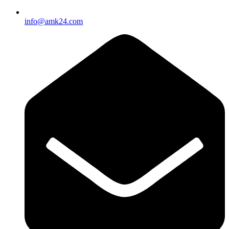
info@amk24.com