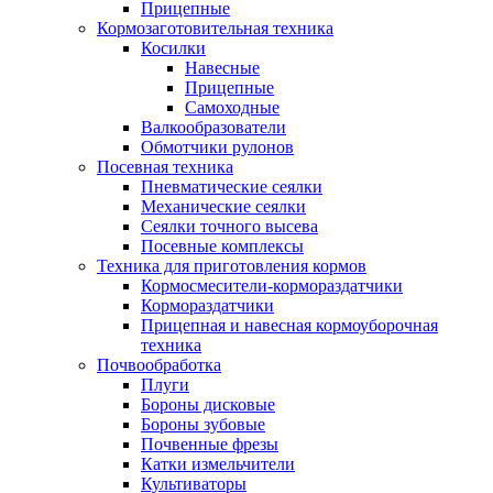
Прицепные
Кормозаготовительная техника
Косилки
Навесные
Прицепные
Самоходные
Валкообразователи
Обмотчики рулонов
Посевная техника
Пневматические сеялки
Механические сеялки
Сеялки точного высева
Посевные комплексы
Техника для приготовления кормов
Кормосмесители-кормораздатчики
Кормораздатчики
Прицепная и навесная кормоуборочная
техника
Почвообработка
Плуги
Бороны дисковые
Бороны зубовые
Почвенные фрезы
Катки измельчители
Культиваторы