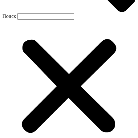
Поиск