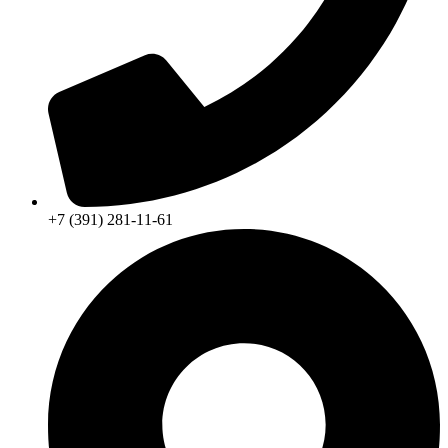
+7 (391) 281-11-61