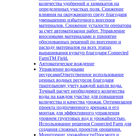
количества удобрений и химикатов на
определенных участках поля. Снижение
влияния на окружающую среду благодаря
уменьшению избыточного внесения
материалов. Снижение усталости оператора
за счет автоматизации работ. Управление
вносимыми материалами и принятие
обоснованных решений по внесению и
расходу материалов на всех этапах
выращивания культур благодаря Connected
FarmTM Field.
Автоматическое вождение
Управление водными
ресурсами
Ответственное использование
ценных водных ресурсов благодаря
тщательному учету каждой капли воды.
Точный расчет необходимого количества
воды на каждом участке для повышения
количества и качества урожая. Оптимизация
проекта подпочвенного дренажа и его
монтаж для эффективного управления
уровнем грунтовых вод и урожайностью.
Использование решения Connected Farm для
создания сложных проектов орошении.
Мониторинг урожайности
Просмотр и