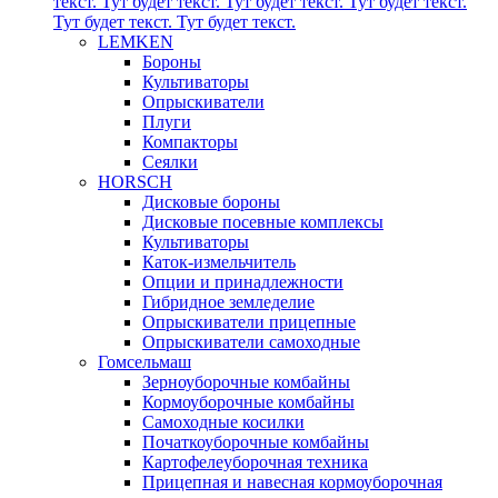
текст. Тут будет текст. Тут будет текст. Тут будет текст.
Тут будет текст. Тут будет текст.
LEMKEN
Бороны
Культиваторы
Опрыскиватели
Плуги
Компакторы
Сеялки
HORSCH
Дисковые бороны
Дисковые посевные комплексы
Культиваторы
Каток-измельчитель
Опции и принадлежности
Гибридное земледелие
Опрыскиватели прицепные
Опрыскиватели самоходные
Гомсельмаш
Зерноуборочные комбайны
Кормоуборочные комбайны
Самоходные косилки
Початкоуборочные комбайны
Картофелеуборочная техника
Прицепная и навесная кормоуборочная