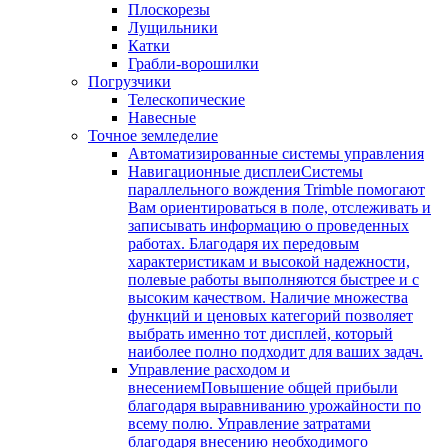
Плоскорезы
Лущильники
Катки
Грабли-ворошилки
Погрузчики
Телескопические
Навесные
Точное земледелие
Автоматизированные системы управления
Навигационные дисплеи
Системы
параллельного вождения Trimble помогают
Вам ориентироваться в поле, отслеживать и
записывать информацию о проведенных
работах. Благодаря их передовым
характеристикам и высокой надежности,
полевые работы выполняются быстрее и с
высоким качеством. Наличие множества
функций и ценовых категорий позволяет
выбрать именно тот дисплей, который
наиболее полно подходит для ваших задач.
Управление расходом и
внесением
Повышение общей прибыли
благодаря выравниванию урожайности по
всему полю. Управление затратами
благодаря внесению необходимого