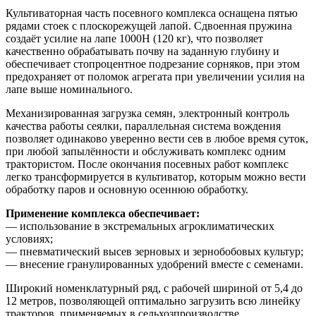
Культиваторная часть посевного комплекса оснащена пятью
рядами стоек с плоскорежущей лапой. Сдвоенная пружина
создаёт усилие на лапе 1000Н (120 кг), что позволяет
качественно обрабатывать почву на заданную глубину и
обеспечивает стопроцентное подрезание сорняков, при этом
предохраняет от поломок агрегата при увеличении усилия на
лапе выше номинального.
Механизированная загрузка семян, электронный контроль
качества работы сеялки, параллельная система вождения
позволяет одинаково уверенно вести сев в любое время суток,
при любой запылённости и обслуживать комплекс одним
трактористом. После окончания посевных работ комплекс
легко трансформируется в культиватор, которым можно вести
обработку паров и основную осеннюю обработку.
Применение комплекса обеспечивает:
— использование в экстремальных агроклиматических
условиях;
— пневматический высев зерновых и зернобобовых культур;
— внесение гранулированных удобрений вместе с семенами.
Широкий номенклатурный ряд, с рабочей шириной от 5,4 до
12 метров, позволяющей оптимально загрузить всю линейку
тракторов, применяемых в сельхозпроизводстве.