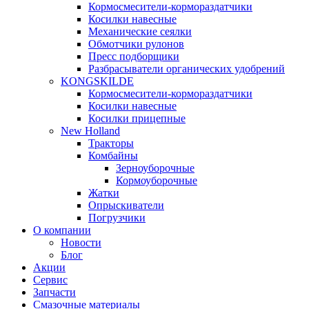
Кормосмесители-кормораздатчики
Косилки навесные
Механические сеялки
Обмотчики рулонов
Пресс подборщики
Разбрасыватели органических удобрений
KONGSKILDE
Кормосмесители-кормораздатчики
Косилки навесные
Косилки прицепные
New Holland
Тракторы
Комбайны
Зерноуборочные
Кормоуборочные
Жатки
Опрыскиватели
Погрузчики
О компании
Новости
Блог
Акции
Сервис
Запчасти
Смазочные материалы