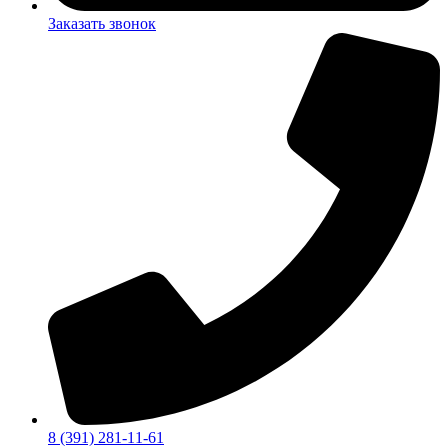
Заказать звонок
8 (391) 281-11-61