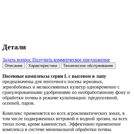
Детали
Задать вопрос
Получить коммерческое предложение
Описание
Характеристики
Техническое обслуживание
Посевные комплексы серии L с высевом в лапу
предназначены для ленточного посева зерновых,
зернобобовых и мелкосемянных культур одновременно с
гранулированными удобрениями по необработанному фону и
обработки почвы в режиме культивации: предпосевной,
осенней, паров.
Комплекс применяется во всех агроклиматических зонах, в
том числе подверженных ветровой и водной эрозии, на всех
типах почв, кроме каменистых. Эффективно применение
комплекса в системе минимальной обработки почвы.