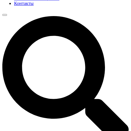
Контакты