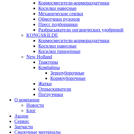
Кормосмесители-кормораздатчики
Косилки навесные
Механические сеялки
Обмотчики рулонов
Пресс подборщики
Разбрасыватели органических удобрений
KONGSKILDE
Кормосмесители-кормораздатчики
Косилки навесные
Косилки прицепные
New Holland
Тракторы
Комбайны
Зерноуборочные
Кормоуборочные
Жатки
Опрыскиватели
Погрузчики
О компании
Новости
Блог
Акции
Сервис
Запчасти
Смазочные материалы