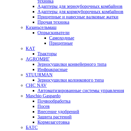
техника
Адаптеры для зерноуборочных комбайнов
Адаптеры для кормоуборочных комбайнов
Прицепные и навесные валковые жатки
Прочая техника
Казаньсельмаш
Опрыскиватели
Самоходные
Прицепные
КАТ
Тракторы
AGROМИГ
Зерносушилки конвейерного типа
Инфракрасные
STUURMAN
Зерносушилки колонкового типа
CHC NAV
Автоматизированные системы управления
Maschio Gaspardo
Почвообработка
Посев
Внесение удобрений
Защита растений
Кормозаготовка
БАТС