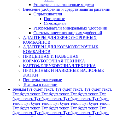
Универсальные топочные модули
Внесение удобрений и средств защиты растений
Опрыскиватели
Прицепные
Самоходные
Разбрасыватели минеральных удобрений
Системы внесения жидких удобрений
АДАПТЕРЫ ДЛЯ ЗЕРНОУБОРОЧНЫХ
КОМБАЙНОВ
АДАПТЕРЫ ДЛЯ КОРМОУБОРОЧНЫХ
КОМБАЙНОВ
ПРИЦЕПНАЯ И НАВЕСНАЯ
КОРМОУБОРОЧНАЯ ТЕХНИКА
КАРТОФЕЛЕУБОРОЧНАЯ ТЕХНИКА
ПРИЦЕПНЫЕ И НАВЕСНЫЕ ВАЛКОВЫЕ
ЖАТКИ
Прицепы тракторные
Техника в наличии
Бренды
Тут будет текст. Тут будет текст. Тут будет текст.
Тут будет текст. Тут будет текст. Тут будет текст. Тут
будет текст. Тут будет текст. Тут будет текст. Тут будет
текст. Тут будет текст. Тут будет текст. Тут будет текст.
Тут будет текст. Тут будет текст. Тут будет текст. Тут
будет текст. Тут будет текст. Тут будет текст. Тут будет