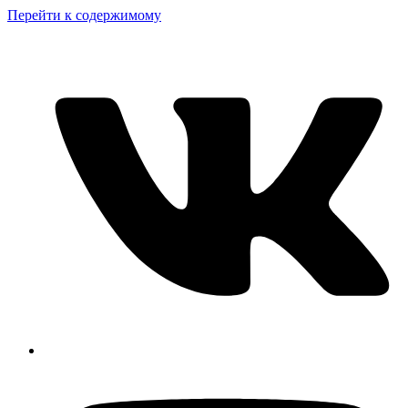
Перейти к содержимому