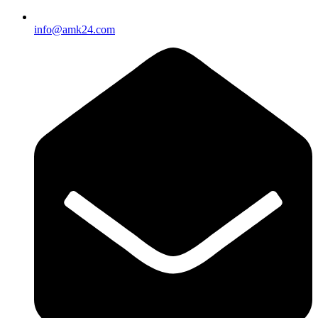
info@amk24.com