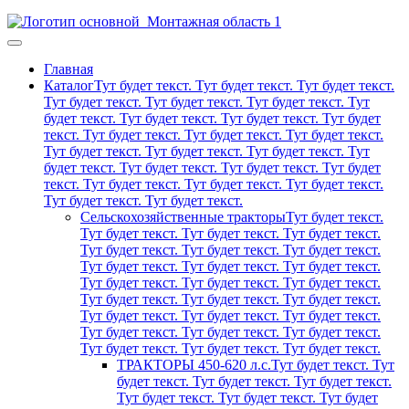
Главная
Каталог
Тут будет текст. Тут будет текст. Тут будет текст.
Тут будет текст. Тут будет текст. Тут будет текст. Тут
будет текст. Тут будет текст. Тут будет текст. Тут будет
текст. Тут будет текст. Тут будет текст. Тут будет текст.
Тут будет текст. Тут будет текст. Тут будет текст. Тут
будет текст. Тут будет текст. Тут будет текст. Тут будет
текст. Тут будет текст. Тут будет текст. Тут будет текст.
Тут будет текст. Тут будет текст.
Сельскохозяйственные тракторы
Тут будет текст.
Тут будет текст. Тут будет текст. Тут будет текст.
Тут будет текст. Тут будет текст. Тут будет текст.
Тут будет текст. Тут будет текст. Тут будет текст.
Тут будет текст. Тут будет текст. Тут будет текст.
Тут будет текст. Тут будет текст. Тут будет текст.
Тут будет текст. Тут будет текст. Тут будет текст.
Тут будет текст. Тут будет текст. Тут будет текст.
Тут будет текст. Тут будет текст. Тут будет текст.
ТРАКТОРЫ 450-620 л.с.
Тут будет текст. Тут
будет текст. Тут будет текст. Тут будет текст.
Тут будет текст. Тут будет текст. Тут будет