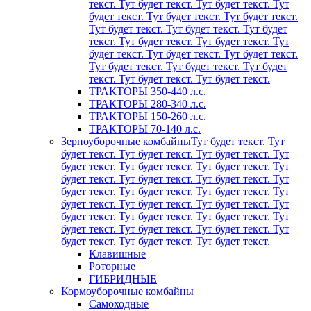
текст. Тут будет текст. Тут будет текст. Тут
будет текст. Тут будет текст. Тут будет текст.
Тут будет текст. Тут будет текст. Тут будет
текст. Тут будет текст. Тут будет текст. Тут
будет текст. Тут будет текст. Тут будет текст.
Тут будет текст. Тут будет текст. Тут будет
текст. Тут будет текст. Тут будет текст.
ТРАКТОРЫ 350-440 л.с.
ТРАКТОРЫ 280-340 л.с.
ТРАКТОРЫ 150-260 л.с.
ТРАКТОРЫ 70-140 л.с.
Зерноуборочные комбайны
Тут будет текст. Тут
будет текст. Тут будет текст. Тут будет текст. Тут
будет текст. Тут будет текст. Тут будет текст. Тут
будет текст. Тут будет текст. Тут будет текст. Тут
будет текст. Тут будет текст. Тут будет текст. Тут
будет текст. Тут будет текст. Тут будет текст. Тут
будет текст. Тут будет текст. Тут будет текст. Тут
будет текст. Тут будет текст. Тут будет текст. Тут
будет текст. Тут будет текст. Тут будет текст.
Клавишные
Роторные
ГИБРИДНЫЕ
Кормоуборочные комбайны
Самоходные