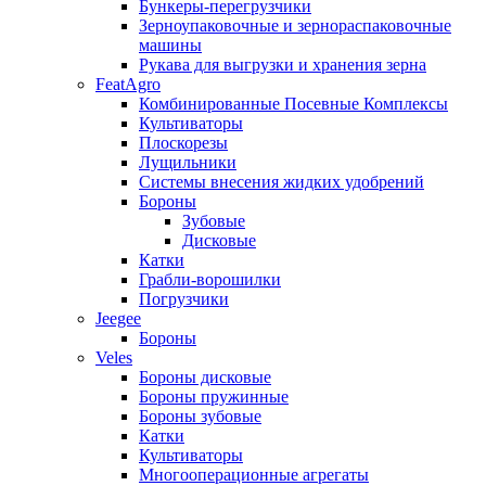
Бункеры-перегрузчики
Зерноупаковочные и зернораспаковочные
машины
Рукава для выгрузки и хранения зерна
FeatAgro
Комбинированные Посевные Комплексы
Культиваторы
Плоскорезы
Лущильники
Системы внесения жидких удобрений
Бороны
Зубовые
Дисковые
Катки
Грабли-ворошилки
Погрузчики
Jeegee
Бороны
Veles
Бороны дисковые
Бороны пружинные
Бороны зубовые
Катки
Культиваторы
Многооперационные агрегаты