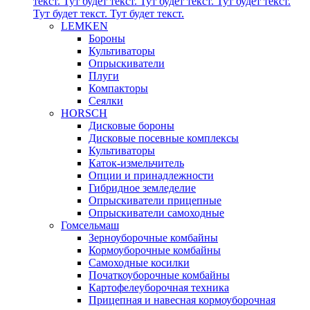
текст. Тут будет текст. Тут будет текст. Тут будет текст.
Тут будет текст. Тут будет текст.
LEMKEN
Бороны
Культиваторы
Опрыскиватели
Плуги
Компакторы
Сеялки
HORSCH
Дисковые бороны
Дисковые посевные комплексы
Культиваторы
Каток-измельчитель
Опции и принадлежности
Гибридное земледелие
Опрыскиватели прицепные
Опрыскиватели самоходные
Гомсельмаш
Зерноуборочные комбайны
Кормоуборочные комбайны
Самоходные косилки
Початкоуборочные комбайны
Картофелеуборочная техника
Прицепная и навесная кормоуборочная