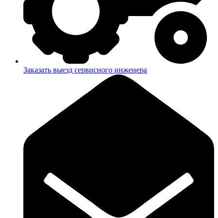
Заказать выезд сервисного инженера