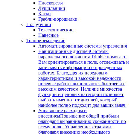
Плоскорезы
Лущильники
Катки
Грабли-ворошилки
Погрузчики
Телескопические
Навесные
Точное земледелие
Автоматизированные системы управления
Навигационные дисплеи
Системы
параллельного вождения Trimble помогают
Вам ориентироваться в поле, отслеживать и
записывать информацию о проведенных
работах. Благодаря их передовым
характеристикам и высокой надежности,
полевые работы выполняются быстрее и с
высоким качеством. Наличие множества
функций и ценовых категорий позволяет
выбрать именно тот дисплей, который
наиболее полно подходит для ваших задач.
Управление расходом и
внесением
Повышение общей прибыли
благодаря выравниванию урожайности по
всему полю. Управление затратами
благодаря внесению необходимого