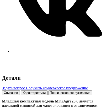
Детали
Задать вопрос
Получить коммерческое предложение
Описание
Характеристики
Техническое обслуживание
Младшая компактная модель Mini Agri 25.6
является
идеальной машиной для маневрирования в ограниченном