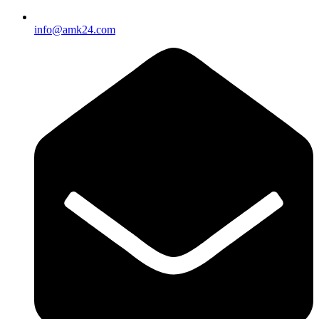
info@amk24.com