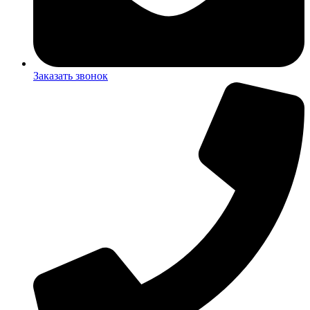
Заказать звонок