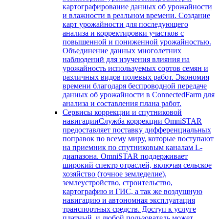
картографирование данных об урожайности
и влажности в реальном времени. Создание
карт урожайности для последующего
анализа и корректировки участков с
повышенной и пониженной урожайностью.
Объединение данных многолетних
наблюдений для изучения влияния на
урожайность используемых сортов семян и
различных видов полевых работ. Экономия
времени благодаря беспроводной передаче
данных об урожайности в ConnectedFarm для
анализа и составления плана работ.
Сервисы коррекции и спутниковой
навигации
Служба коррекции OmniSTAR
предоставляет поставку дифференциальных
поправок по всему миру, которые поступают
на приемник по спутниковым каналам L-
диапазона. OmniSTAR поддерживает
широкий спектр отраслей, включая сельское
хозяйство (точное земледелие),
землеустройство, строительство,
картографию и ГИС, а так же воздушную
навигацию и автономная эксплуатация
транспортных средств. Доступ к услуге
платный, и любой пользователь может