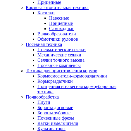
Прицепные
Кормозаготовительная техника
Косилки
Навесные
Прицепные
Самоходные
Валкообразователи
Обмотчики рулонов
Посевная техника
Пневматические сеялки
Механические сеялки
Сеялки точного высева
Посевные комплексы
Техника для приготовления кормов
Кормосмесители-кормораздатчики
Кормораздатчики
Прицепная и навесная кормоуборочная
техника
Почвообработка
Плуги
Бороны дисковые
Бороны зубовые
Почвенные фрезы
Катки измельчители
Культиваторы