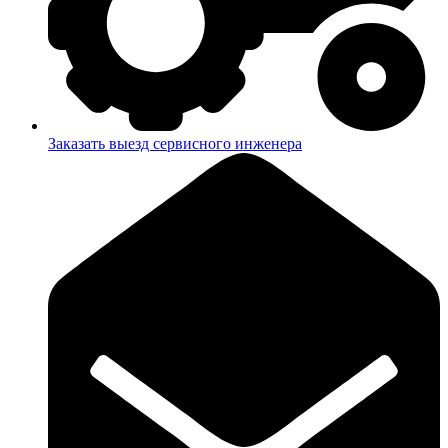
Заказать выезд сервисного инженера