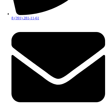
8 (391) 281-11-61