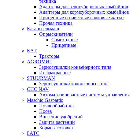
техника
Адаптеры для зерноуборочных комбайнов
Адаптеры для кормоуборочных комбайнов
Прицепные и навесные валковые жатки
Прочая техника
Казаньсельмаш
Опрыскиватели
Самоходные
Прицепные
КАТ
Тракторы
AGROМИГ
Зерносушилки конвейерного типа
Инфракрасные
STUURMAN
Зерносушилки колонкового типа
CHC NAV
Автоматизированные системы управления
Maschio Gaspardo
Почвообработка
Посев
Внесение удобрений
Защита растений
Кормозаготовка
БАТС