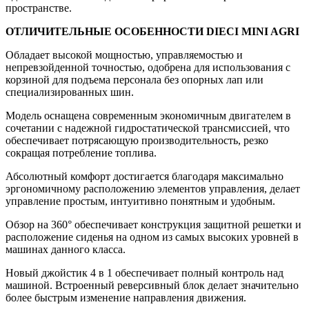
пространстве.
ОТЛИЧИТЕЛЬНЫЕ ОСОБЕННОСТИ DIECI MINI AGRI
Обладает высокой мощностью, управляемостью и
непревзойденной точностью, одобрена для использования с
корзиной для подъема персонала без опорных лап или
специализированных шин.
Модель оснащена современным экономичным двигателем в
сочетании с надежной гидростатической трансмиссией, что
обеспечивает потрясающую производительность, резко
сокращая потребление топлива.
Абсолютный комфорт достигается благодаря максимально
эргономичному расположению элементов управления, делает
управление простым, интуитивно понятным и удобным.
Обзор на 360° обеспечивает конструкция защитной решетки и
расположение сиденья на одном из самых высоких уровней в
машинах данного класса.
Новый джойстик 4 в 1 обеспечивает полный контроль над
машиной. Встроенный реверсивный блок делает значительно
более быстрым изменение направления движения.