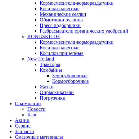
Кормосмесители-кормораздатчики
Косилки навесные
Механические сеялки
Обмотчики рулонов
Пресс подборщики
Разбрасыватели органических удобрений
KONGSKILDE
Кормосмесители-кормораздатчики
Косилки навесные
Косилки прицепные
New Holland
Тракторы
Комбайны
Зерноуборочные
Кормоуборочные
Жатки
Опрыскиватели
Погрузчики
О компании
Новости
Блог
Акции
Сервис
Запчасти
Смазочные материалы