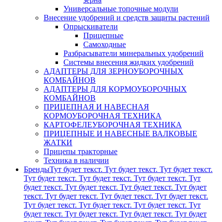
Универсальные топочные модули
Внесение удобрений и средств защиты растений
Опрыскиватели
Прицепные
Самоходные
Разбрасыватели минеральных удобрений
Системы внесения жидких удобрений
АДАПТЕРЫ ДЛЯ ЗЕРНОУБОРОЧНЫХ
КОМБАЙНОВ
АДАПТЕРЫ ДЛЯ КОРМОУБОРОЧНЫХ
КОМБАЙНОВ
ПРИЦЕПНАЯ И НАВЕСНАЯ
КОРМОУБОРОЧНАЯ ТЕХНИКА
КАРТОФЕЛЕУБОРОЧНАЯ ТЕХНИКА
ПРИЦЕПНЫЕ И НАВЕСНЫЕ ВАЛКОВЫЕ
ЖАТКИ
Прицепы тракторные
Техника в наличии
Бренды
Тут будет текст. Тут будет текст. Тут будет текст.
Тут будет текст. Тут будет текст. Тут будет текст. Тут
будет текст. Тут будет текст. Тут будет текст. Тут будет
текст. Тут будет текст. Тут будет текст. Тут будет текст.
Тут будет текст. Тут будет текст. Тут будет текст. Тут
будет текст. Тут будет текст. Тут будет текст. Тут будет