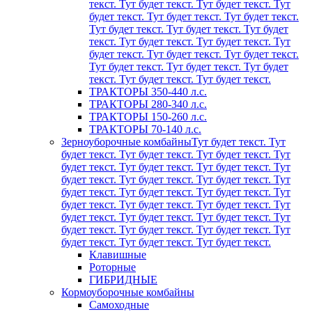
текст. Тут будет текст. Тут будет текст. Тут
будет текст. Тут будет текст. Тут будет текст.
Тут будет текст. Тут будет текст. Тут будет
текст. Тут будет текст. Тут будет текст. Тут
будет текст. Тут будет текст. Тут будет текст.
Тут будет текст. Тут будет текст. Тут будет
текст. Тут будет текст. Тут будет текст.
ТРАКТОРЫ 350-440 л.с.
ТРАКТОРЫ 280-340 л.с.
ТРАКТОРЫ 150-260 л.с.
ТРАКТОРЫ 70-140 л.с.
Зерноуборочные комбайны
Тут будет текст. Тут
будет текст. Тут будет текст. Тут будет текст. Тут
будет текст. Тут будет текст. Тут будет текст. Тут
будет текст. Тут будет текст. Тут будет текст. Тут
будет текст. Тут будет текст. Тут будет текст. Тут
будет текст. Тут будет текст. Тут будет текст. Тут
будет текст. Тут будет текст. Тут будет текст. Тут
будет текст. Тут будет текст. Тут будет текст. Тут
будет текст. Тут будет текст. Тут будет текст.
Клавишные
Роторные
ГИБРИДНЫЕ
Кормоуборочные комбайны
Самоходные