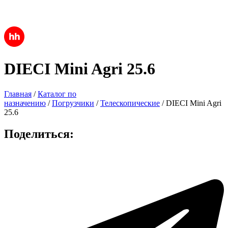
DIECI Mini Agri 25.6
Главная
/
Каталог по
назначению
/
Погрузчики
/
Телескопические
/ DIECI Mini Agri
25.6
Поделиться: