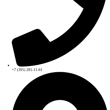
+7 (391) 281-11-61