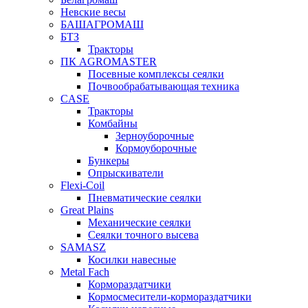
Невские весы
БАШАГРОМАШ
БТЗ
Тракторы
ПК AGROMASTER
Посевные комплексы сеялки
Почвообрабатывающая техника
CASE
Тракторы
Комбайны
Зерноуборочные
Кормоуборочные
Бункеры
Опрыскиватели
Flexi-Coil
Пневматические сеялки
Great Plains
Механические сеялки
Сеялки точного высева
SAMASZ
Косилки навесные
Metal Fach
Кормораздатчики
Кормосмесители-кормораздатчики