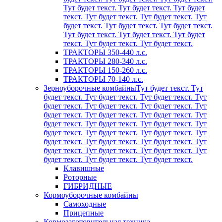
Тут будет текст. Тут будет текст. Тут будет
текст. Тут будет текст. Тут будет текст. Тут
будет текст. Тут будет текст. Тут будет текст.
Тут будет текст. Тут будет текст. Тут будет
текст. Тут будет текст. Тут будет текст.
ТРАКТОРЫ 350-440 л.с.
ТРАКТОРЫ 280-340 л.с.
ТРАКТОРЫ 150-260 л.с.
ТРАКТОРЫ 70-140 л.с.
Зерноуборочные комбайны
Тут будет текст. Тут
будет текст. Тут будет текст. Тут будет текст. Тут
будет текст. Тут будет текст. Тут будет текст. Тут
будет текст. Тут будет текст. Тут будет текст. Тут
будет текст. Тут будет текст. Тут будет текст. Тут
будет текст. Тут будет текст. Тут будет текст. Тут
будет текст. Тут будет текст. Тут будет текст. Тут
будет текст. Тут будет текст. Тут будет текст. Тут
будет текст. Тут будет текст. Тут будет текст.
Клавишные
Роторные
ГИБРИДНЫЕ
Кормоуборочные комбайны
Самоходные
Прицепные
Кормозаготовительная техника