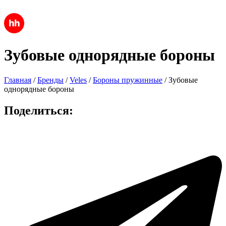
Зубовые однорядные бороны
Главная
/
Бренды
/
Veles
/
Бороны пружинные
/ Зубовые
однорядные бороны
Поделиться: