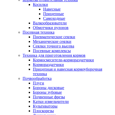
Косилки
Навесные
Прицепные
Самоходные
Валкообразователи
Обмотчики рулонов
Посевная техника
Пневматические сеялки
Механические сеялки
Сеялки точного высева
Посевные комплексы
Техника для приготовления кормов
Кормосмесители-кормораздатчики
Кормораздатчики
Прицепная и навесная кормоуборочная
техника
Почвообработка
Плуги
Бороны дисковые
Бороны зубовые
Почвенные фрезы
Катки измельчители
Культиваторы
Плоскорезы