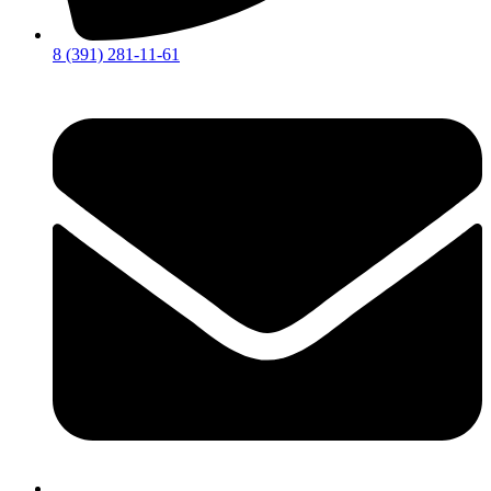
8 (391) 281-11-61