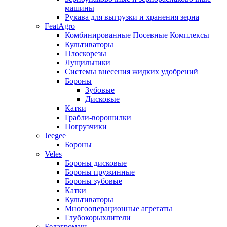
машины
Рукава для выгрузки и хранения зерна
FeatAgro
Комбинированные Посевные Комплексы
Культиваторы
Плоскорезы
Лущильники
Системы внесения жидких удобрений
Бороны
Зубовые
Дисковые
Катки
Грабли-ворошилки
Погрузчики
Jeegee
Бороны
Veles
Бороны дисковые
Бороны пружинные
Бороны зубовые
Катки
Культиваторы
Многооперационные агрегаты
Глубокорыхлители
Белагромаш