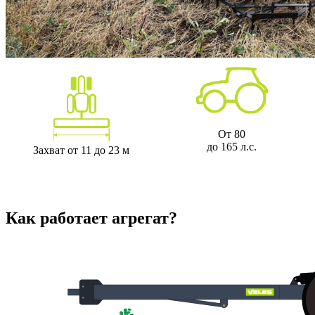
От 80
до 165 л.с.
Захват от 11 до 23 м
Как работает агрегат?