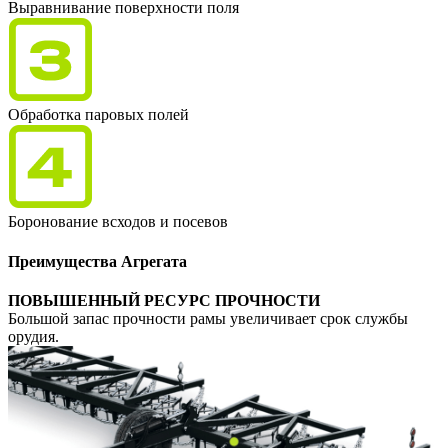
Выравнивание поверхности поля
Обработка паровых полей
Боронование всходов и посевов
Преимущества Агрегата
ПОВЫШЕННЫЙ РЕСУРС ПРОЧНОСТИ
Большой запас прочности рамы увеличивает срок службы
орудия.