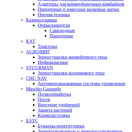
Адаптеры для кормоуборочных комбайнов
Прицепные и навесные валковые жатки
Прочая техника
Казаньсельмаш
Опрыскиватели
Самоходные
Прицепные
КАТ
Тракторы
AGROМИГ
Зерносушилки конвейерного типа
Инфракрасные
STUURMAN
Зерносушилки колонкового типа
CHC NAV
Автоматизированные системы управления
Maschio Gaspardo
Почвообработка
Посев
Внесение удобрений
Защита растений
Кормозаготовка
БАТС
Бункеры-перегрузчики
Зерноупаковочные и зернораспаковочные