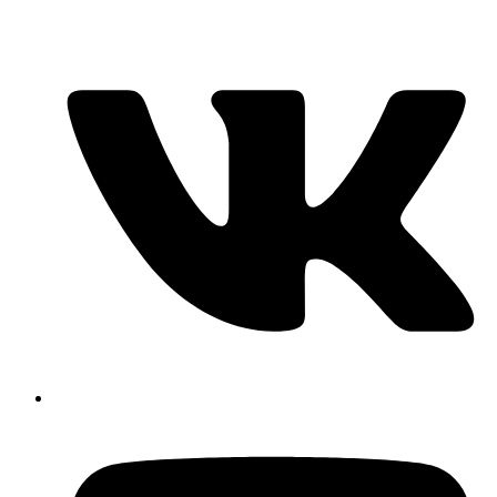
Перейти
к
содержимому