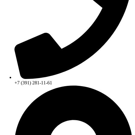
+7 (391) 281-11-61