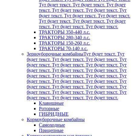
Тут будет текст. Тут будет текст. Тут будет
текст. Тут будет текст. Тут будет текст. Тут
будет текст. Тут будет текст. Тут будет текст.
Тут будет текст. Тут будет текст. Тут будет
текст. Тут будет текст. Тут будет текст.
ТРАКТОРЫ 350-440 л.с.
ТРАКТОРЫ 280-340 л.с.
ТРАКТОРЫ 150-260 л.с.
ТРАКТОРЫ 70-140 л.с.
Зерноуборочные комбайны
Тут будет текст. Тут
будет текст. Тут будет текст. Тут будет текст. Тут
будет текст. Тут будет текст. Тут будет текст. Тут
будет текст. Тут будет текст. Тут будет текст. Тут
будет текст. Тут будет текст. Тут будет текст. Тут
будет текст. Тут будет текст. Тут будет текст. Тут
будет текст. Тут будет текст. Тут будет текст. Тут
будет текст. Тут будет текст. Тут будет текст. Тут
будет текст. Тут будет текст. Тут будет текст.
Клавишные
Роторные
ГИБРИДНЫЕ
Кормоуборочные комбайны
Самоходные
Прицепные
Кормозаготовительная техника