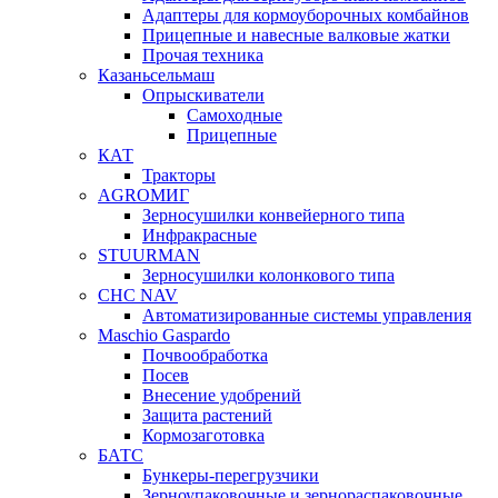
Адаптеры для кормоуборочных комбайнов
Прицепные и навесные валковые жатки
Прочая техника
Казаньсельмаш
Опрыскиватели
Самоходные
Прицепные
КАТ
Тракторы
AGROМИГ
Зерносушилки конвейерного типа
Инфракрасные
STUURMAN
Зерносушилки колонкового типа
CHC NAV
Автоматизированные системы управления
Maschio Gaspardo
Почвообработка
Посев
Внесение удобрений
Защита растений
Кормозаготовка
БАТС
Бункеры-перегрузчики
Зерноупаковочные и зернораспаковочные