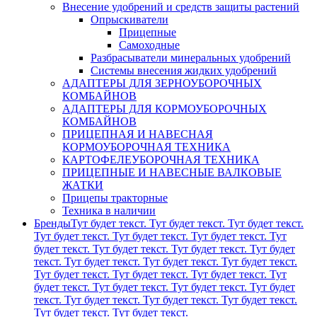
Внесение удобрений и средств защиты растений
Опрыскиватели
Прицепные
Самоходные
Разбрасыватели минеральных удобрений
Системы внесения жидких удобрений
АДАПТЕРЫ ДЛЯ ЗЕРНОУБОРОЧНЫХ
КОМБАЙНОВ
АДАПТЕРЫ ДЛЯ КОРМОУБОРОЧНЫХ
КОМБАЙНОВ
ПРИЦЕПНАЯ И НАВЕСНАЯ
КОРМОУБОРОЧНАЯ ТЕХНИКА
КАРТОФЕЛЕУБОРОЧНАЯ ТЕХНИКА
ПРИЦЕПНЫЕ И НАВЕСНЫЕ ВАЛКОВЫЕ
ЖАТКИ
Прицепы тракторные
Техника в наличии
Бренды
Тут будет текст. Тут будет текст. Тут будет текст.
Тут будет текст. Тут будет текст. Тут будет текст. Тут
будет текст. Тут будет текст. Тут будет текст. Тут будет
текст. Тут будет текст. Тут будет текст. Тут будет текст.
Тут будет текст. Тут будет текст. Тут будет текст. Тут
будет текст. Тут будет текст. Тут будет текст. Тут будет
текст. Тут будет текст. Тут будет текст. Тут будет текст.
Тут будет текст. Тут будет текст.