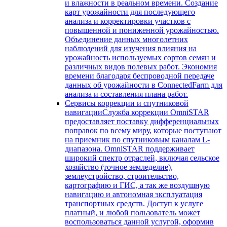
и влажности в реальном времени. Создание
карт урожайности для последующего
анализа и корректировки участков с
повышенной и пониженной урожайностью.
Объединение данных многолетних
наблюдений для изучения влияния на
урожайность используемых сортов семян и
различных видов полевых работ. Экономия
времени благодаря беспроводной передаче
данных об урожайности в ConnectedFarm для
анализа и составления плана работ.
Сервисы коррекции и спутниковой
навигации
Служба коррекции OmniSTAR
предоставляет поставку дифференциальных
поправок по всему миру, которые поступают
на приемник по спутниковым каналам L-
диапазона. OmniSTAR поддерживает
широкий спектр отраслей, включая сельское
хозяйство (точное земледелие),
землеустройство, строительство,
картографию и ГИС, а так же воздушную
навигацию и автономная эксплуатация
транспортных средств. Доступ к услуге
платный, и любой пользователь может
воспользоваться данной услугой, оформив