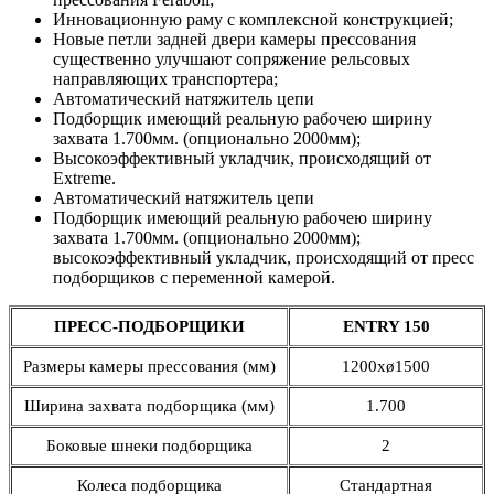
Инновационную раму с комплексной конструкцией;
Новые петли задней двери камеры прессования
существенно улучшают сопряжение рельсовых
направляющих транспортера;
Автоматический натяжитель цепи
Подборщик имеющий реальную рабочею ширину
захвата 1.700мм. (опционально 2000мм);
Высокоэффективный укладчик, происходящий от
Extreme.
Автоматический натяжитель цепи
Подборщик имеющий реальную рабочею ширину
захвата 1.700мм. (опционально 2000мм);
высокоэффективный укладчик, происходящий от пресс
подборщиков с переменной камерой.
ПРЕСС-ПОДБОРЩИКИ
ENTRY 150
Размеры камеры прессования (мм)
1200xø1500
Ширина захвата подборщика (мм)
1.700
Боковые шнеки подборщика
2
Колеса подборщика
Cтандартная