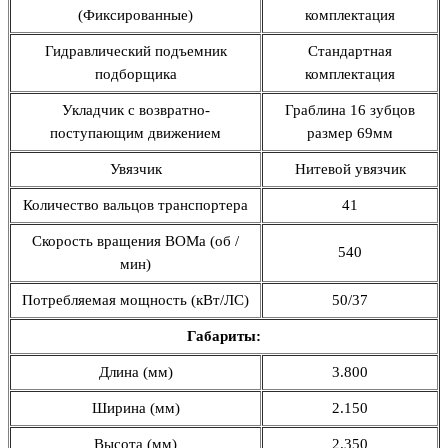
(Фиксированные)
комплектация
Гидравлический подъемник
Cтандартная
подборщика
комплектация
Укладчик с возвратно-
Граблина 16 зубцов
поступающим движением
размер 69мм
Увязчик
Нитевой увязчик
Количество вальцов транспортера
41
Скорость вращения ВОМа (об /
540
мин)
Потребляемая мощность (кВт/ЛС)
50/37
Габариты:
Длина (мм)
3.800
Ширина (мм)
2.150
Высота (мм)
2.350