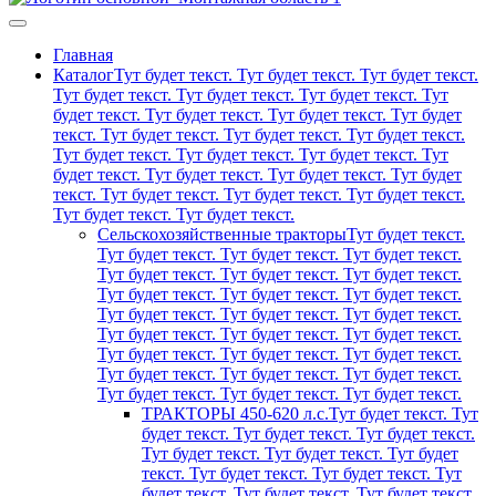
Главная
Каталог
Тут будет текст. Тут будет текст. Тут будет текст.
Тут будет текст. Тут будет текст. Тут будет текст. Тут
будет текст. Тут будет текст. Тут будет текст. Тут будет
текст. Тут будет текст. Тут будет текст. Тут будет текст.
Тут будет текст. Тут будет текст. Тут будет текст. Тут
будет текст. Тут будет текст. Тут будет текст. Тут будет
текст. Тут будет текст. Тут будет текст. Тут будет текст.
Тут будет текст. Тут будет текст.
Сельскохозяйственные тракторы
Тут будет текст.
Тут будет текст. Тут будет текст. Тут будет текст.
Тут будет текст. Тут будет текст. Тут будет текст.
Тут будет текст. Тут будет текст. Тут будет текст.
Тут будет текст. Тут будет текст. Тут будет текст.
Тут будет текст. Тут будет текст. Тут будет текст.
Тут будет текст. Тут будет текст. Тут будет текст.
Тут будет текст. Тут будет текст. Тут будет текст.
Тут будет текст. Тут будет текст. Тут будет текст.
ТРАКТОРЫ 450-620 л.с.
Тут будет текст. Тут
будет текст. Тут будет текст. Тут будет текст.
Тут будет текст. Тут будет текст. Тут будет
текст. Тут будет текст. Тут будет текст. Тут
будет текст. Тут будет текст. Тут будет текст.