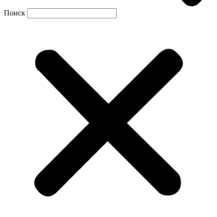
Поиск