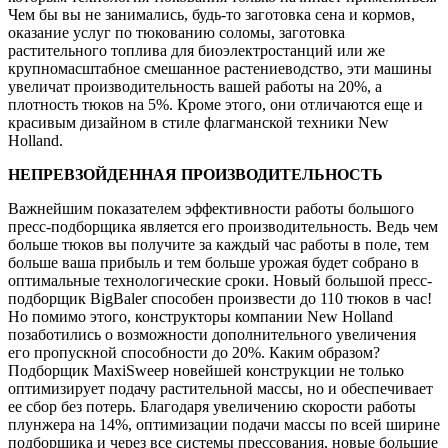
Чем бы вы не занимались, будь-то заготовка сена и кормов,
оказание услуг по тюкованию соломы, заготовка
растительного топлива для биоэлектростанций или же
крупномасштабное смешанное растениеводство, эти машины
увеличат производительность вашей работы на 20%, а
плотность тюков на 5%. Кроме этого, они отличаются еще и
красивым дизайном в стиле флагманской техники New
Holland.
НЕПРЕВЗОЙДЕННАЯ ПРОИЗВОДИТЕЛЬНОСТЬ
Важнейшим показателем эффективности работы большого
пресс-подборщика является его производительность. Ведь чем
больше тюков вы получите за каждый час работы в поле, тем
больше ваша прибыль и тем больше урожая будет собрано в
оптимальные технологические сроки. Новый большой пресс-
подборщик BigBaler способен произвести до 110 тюков в час!
Но помимо этого, конструкторы компании New Holland
позаботились о возможности дополнительного увеличения
его пропускной способности до 20%. Каким образом?
Подборщик MaxiSweep новейшей конструкции не только
оптимизирует подачу растительной массы, но и обеспечивает
ее сбор без потерь. Благодаря увеличению скорости работы
плунжера на 14%, оптимизации подачи массы по всей ширине
подборщика и через все системы прессования, новые большие