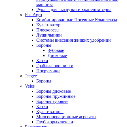
машины
Рукава для выгрузки и хранения зерна
FeatAgro
Комбинированные Посевные Комплексы
Культиваторы
Плоскорезы
Лущильники
Системы внесения жидких удобрений
Бороны
Зубовые
Дисковые
Катки
Грабли-ворошилки
Погрузчики
Jeegee
Бороны
Veles
Бороны дисковые
Бороны пружинные
Бороны зубовые
Катки
Культиваторы
Многооперационные агрегаты
Глубокорыхлители
Белагромаш