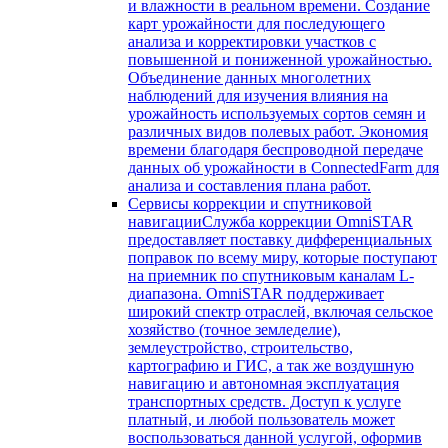
и влажности в реальном времени. Создание
карт урожайности для последующего
анализа и корректировки участков с
повышенной и пониженной урожайностью.
Объединение данных многолетних
наблюдений для изучения влияния на
урожайность используемых сортов семян и
различных видов полевых работ. Экономия
времени благодаря беспроводной передаче
данных об урожайности в ConnectedFarm для
анализа и составления плана работ.
Сервисы коррекции и спутниковой
навигации
Служба коррекции OmniSTAR
предоставляет поставку дифференциальных
поправок по всему миру, которые поступают
на приемник по спутниковым каналам L-
диапазона. OmniSTAR поддерживает
широкий спектр отраслей, включая сельское
хозяйство (точное земледелие),
землеустройство, строительство,
картографию и ГИС, а так же воздушную
навигацию и автономная эксплуатация
транспортных средств. Доступ к услуге
платный, и любой пользователь может
воспользоваться данной услугой, оформив