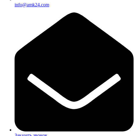
info@amk24.com
Заказать звонок