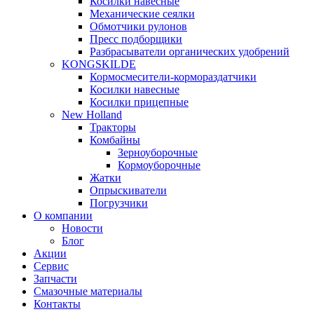
Косилки навесные
Механические сеялки
Обмотчики рулонов
Пресс подборщики
Разбрасыватели органических удобрений
KONGSKILDE
Кормосмесители-кормораздатчики
Косилки навесные
Косилки прицепные
New Holland
Тракторы
Комбайны
Зерноуборочные
Кормоуборочные
Жатки
Опрыскиватели
Погрузчики
О компании
Новости
Блог
Акции
Сервис
Запчасти
Смазочные материалы
Контакты