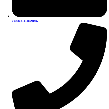
Заказать звонок