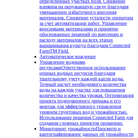
определенных участках поля. Снижение
влияния на окружающую среду благодаря
уменьшению избыточного внесения
материалов. Снижение усталости оператора
за счет автоматизации работ. Управление
вносимыми материалами и принятие
обоснованных решений по внесению и
расходу материалов на всех этапах
выращивания культур благодаря Connected
FarmTM Field.
Автоматическое вождение
Управление водными
ресурсами
Ответственное использование
ценных водных ресурсов благодаря
тщательному учету каждой капли воды.
Точный расчет необходимого количества
воды на каждом участке для повышения
количества и качества урожая. Оптимизация
проекта подпочвенного дренажа и его
монтаж для эффективного управления
уровнем грунтовых вод и урожайностью.
Использование решения Connected Farm для
создания сложных проектов орошении.
Мониторинг урожайности
Просмотр и
картографирование данных об урожайности