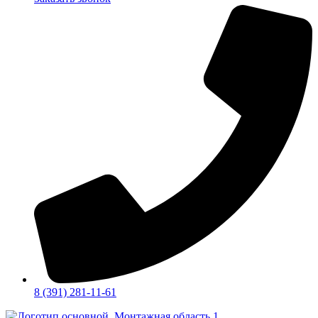
8 (391) 281-11-61