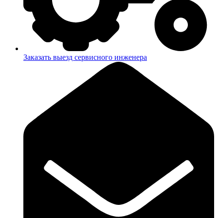
Заказать выезд сервисного инженера