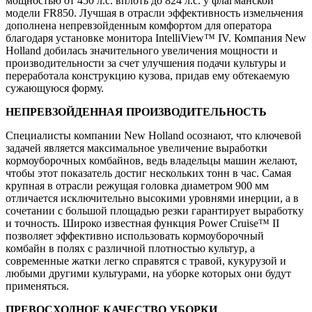
мощностью от 450 л.с. вплоть до 824 л.с. у флагманской
модели FR850. Лучшая в отрасли эффективность измельчения
дополнена непревзойденным комфортом для оператора
благодаря установке монитора IntelliView™ IV. Компания New
Holland добилась значительного увеличения мощности и
производительности за счет улучшения подачи культуры и
переработала конструкцию кузова, придав ему обтекаемую
сужающуюся форму.
НЕПРЕВЗОЙДЕННАЯ ПРОИЗВОДИТЕЛЬНОСТЬ
Специалисты компании New Holland осознают, что ключевой
задачей является максимальное увеличение выработки
кормоуборочных комбайнов, ведь владельцы машин желают,
чтобы этот показатель достиг нескольких тонн в час. Самая
крупная в отрасли режущая головка диаметром 900 мм
отличается исключительно высокими уровнями инерции, а в
сочетании с большой площадью резки гарантирует выработку
и точность. Широко известная функция Power Cruise™ II
позволяет эффективно использовать кормоуборочный
комбайн в полях с различной плотностью культур, а
современные жатки легко справятся с травой, кукурузой и
любыми другими культурами, на уборке которых они будут
применяться.
ПРЕВОСХОДНОЕ КАЧЕСТВО УБОРКИ