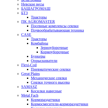
Невские весы
БАШАГРОМАШ
БТЗ
Тракторы
ПК AGROMASTER
Посевные комплексы сеялки
Почвообрабатывающая техника
CASE
Тракторы
Комбайны
Зерноуборочные
Кормоуборочные
Бункеры
Опрыскиватели
Flexi-Coil
Пневматические сеялки
Great Plains
Механические сеялки
Сеялки точного высева
SAMASZ
Косилки навесные
Metal Fach
Кормораздатчики
Кормосмесители-кормораздатчики