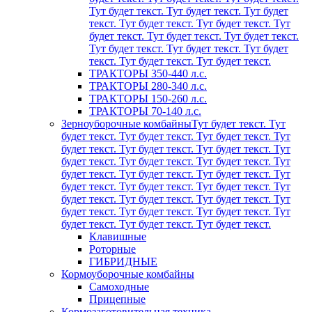
Тут будет текст. Тут будет текст. Тут будет
текст. Тут будет текст. Тут будет текст. Тут
будет текст. Тут будет текст. Тут будет текст.
Тут будет текст. Тут будет текст. Тут будет
текст. Тут будет текст. Тут будет текст.
ТРАКТОРЫ 350-440 л.с.
ТРАКТОРЫ 280-340 л.с.
ТРАКТОРЫ 150-260 л.с.
ТРАКТОРЫ 70-140 л.с.
Зерноуборочные комбайны
Тут будет текст. Тут
будет текст. Тут будет текст. Тут будет текст. Тут
будет текст. Тут будет текст. Тут будет текст. Тут
будет текст. Тут будет текст. Тут будет текст. Тут
будет текст. Тут будет текст. Тут будет текст. Тут
будет текст. Тут будет текст. Тут будет текст. Тут
будет текст. Тут будет текст. Тут будет текст. Тут
будет текст. Тут будет текст. Тут будет текст. Тут
будет текст. Тут будет текст. Тут будет текст.
Клавишные
Роторные
ГИБРИДНЫЕ
Кормоуборочные комбайны
Самоходные
Прицепные
Кормозаготовительная техника