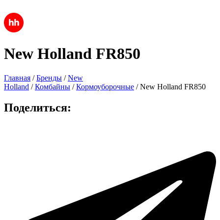
New Holland FR850
Главная
/
Бренды
/
New
Holland
/
Комбайны
/
Кормоуборочные
/ New Holland FR850
Поделиться: