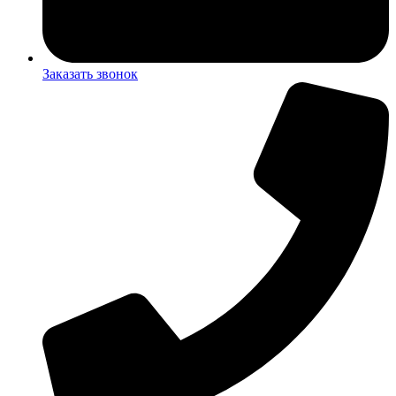
Заказать звонок