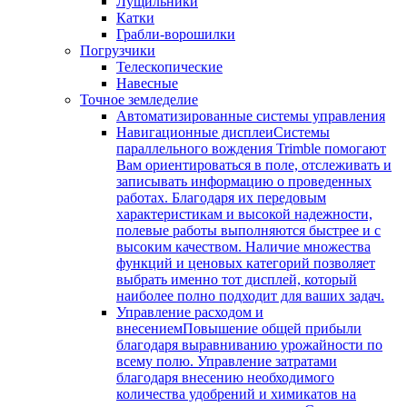
Лущильники
Катки
Грабли-ворошилки
Погрузчики
Телескопические
Навесные
Точное земледелие
Автоматизированные системы управления
Навигационные дисплеи
Системы
параллельного вождения Trimble помогают
Вам ориентироваться в поле, отслеживать и
записывать информацию о проведенных
работах. Благодаря их передовым
характеристикам и высокой надежности,
полевые работы выполняются быстрее и с
высоким качеством. Наличие множества
функций и ценовых категорий позволяет
выбрать именно тот дисплей, который
наиболее полно подходит для ваших задач.
Управление расходом и
внесением
Повышение общей прибыли
благодаря выравниванию урожайности по
всему полю. Управление затратами
благодаря внесению необходимого
количества удобрений и химикатов на