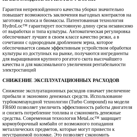
Гарантия непревзойденного качества уборки значительно
повышает возможность заключения выгодных контрактов на
заготовку силоса и биомассы. Патентованная технология
HydroLoc™ гарантирует постоянную длину среза независимо
от выработки и типа культуры. Автоматическая регулировка
обеспечивает лучшее в своем классе качество резки, а в
сочетании с однородным дроблением зерна, которое
обеспечивается самым эффективным устройством обработки
культуры из доступных на рынке, получаются ингредиенты
для выращивания крупного рогатого скота высочайшего
качества и для максимального увеличения рентабельности
электростанций
СНИЖЕНИЕ ЭКСПЛУАТАЦИОННЫХ РАСХОДОВ
Снижение эксплуатационных расходов означает увеличение
прибыли и экономию денежных средств. Использование
турбокомпаундной технологии (Turbo Compound) на модели
FR600 позволяет увеличить эффективность работы двигателя
и снизить потребление топлива и сэкономить денежные
средства. Современная технология MetaLoc™ защищает
кормоуборочный комбайн от возможного попадания
металлических предметов, которые могут привести к
неустранимой поломке. Это позволяет сэкономить