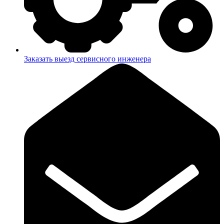
Заказать выезд сервисного инженера