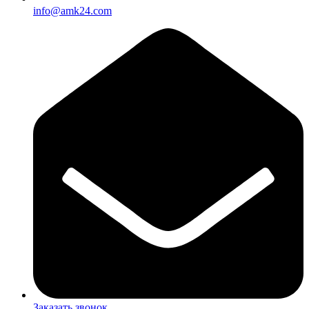
info@amk24.com
Заказать звонок