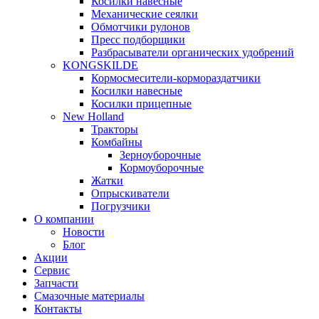
Косилки навесные
Механические сеялки
Обмотчики рулонов
Пресс подборщики
Разбрасыватели органических удобрений
KONGSKILDE
Кормосмесители-кормораздатчики
Косилки навесные
Косилки прицепные
New Holland
Тракторы
Комбайны
Зерноуборочные
Кормоуборочные
Жатки
Опрыскиватели
Погрузчики
О компании
Новости
Блог
Акции
Сервис
Запчасти
Смазочные материалы
Контакты