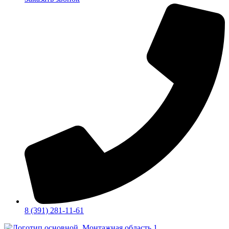
8 (391) 281-11-61