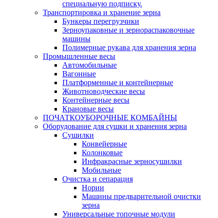
специальную подписку.
Транспортировка и хранение зерна
Бункеры перегрузчики
Зерноупаковные и зернораспаковочные
машины
Полимерные рукава для хранения зерна
Промышленные весы
Автомобильные
Вагонные
Платформенные и контейнерные
Животноводческие весы
Контейнерные весы
Крановые весы
ПОЧАТКОУБОРОЧНЫЕ КОМБАЙНЫ
Оборудование для сушки и хранения зерна
Сушилки
Конвейерные
Колонковые
Инфракрасные зерносушилки
Мобильные
Очистка и сепарация
Нории
Машины предварительной очистки
зерна
Универсальные топочные модули