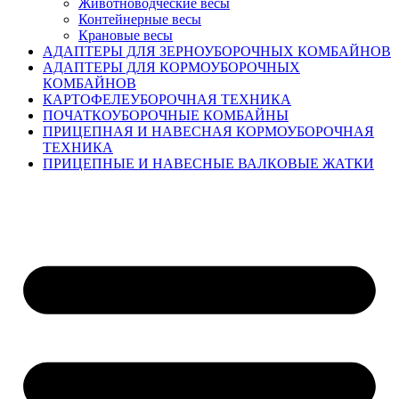
Животноводческие весы
Контейнерные весы
Крановые весы
АДАПТЕРЫ ДЛЯ ЗЕРНОУБОРОЧНЫХ КОМБАЙНОВ
АДАПТЕРЫ ДЛЯ КОРМОУБОРОЧНЫХ
КОМБАЙНОВ
КАРТОФЕЛЕУБОРОЧНАЯ ТЕХНИКА
ПОЧАТКОУБОРОЧНЫЕ КОМБАЙНЫ
ПРИЦЕПНАЯ И НАВЕСНАЯ КОРМОУБОРОЧНАЯ
ТЕХНИКА
ПРИЦЕПНЫЕ И НАВЕСНЫЕ ВАЛКОВЫЕ ЖАТКИ