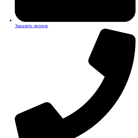
Заказать звонок