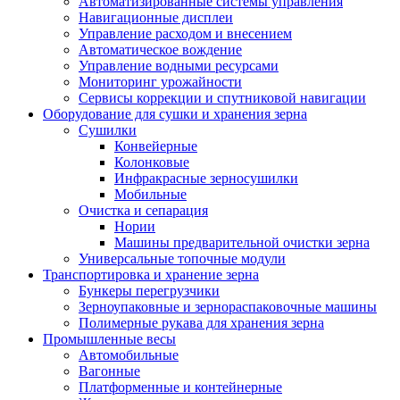
Автоматизированные системы управления
Навигационные дисплеи
Управление расходом и внесением
Автоматическое вождение
Управление водными ресурсами
Мониторинг урожайности
Сервисы коррекции и спутниковой навигации
Оборудование для сушки и хранения зерна
Сушилки
Конвейерные
Колонковые
Инфракрасные зерносушилки
Мобильные
Очистка и сепарация
Нории
Машины предварительной очистки зерна
Универсальные топочные модули
Транспортировка и хранение зерна
Бункеры перегрузчики
Зерноупаковные и зернораспаковочные машины
Полимерные рукава для хранения зерна
Промышленные весы
Автомобильные
Вагонные
Платформенные и контейнерные