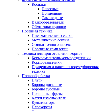
Косилки
Навесные
Прицепные
Самоходные
Валкообразователи
Обмотчики рулонов
Посевная техника
Пневматические сеялки
Механические сеялки
Сеялки точного высева
Посевные комплексы
Техника для приготовления кормов
Кормосмесители-кормораздатчики
Кормораздатчики
Прицепная и навесная кормоуборочная
техника
Почвообработка
Плуги
Бороны дисковые
Бороны зубовые
Почвенные фрезы
Катки измельчители
Культиваторы
Плоскорезы