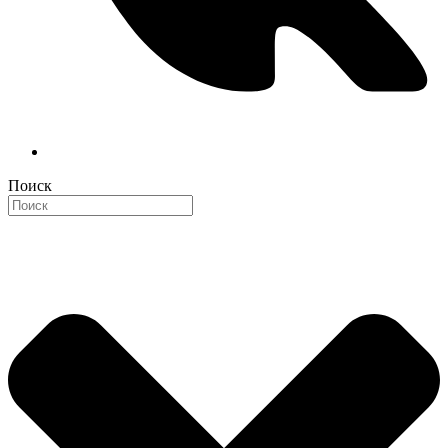
Поиск