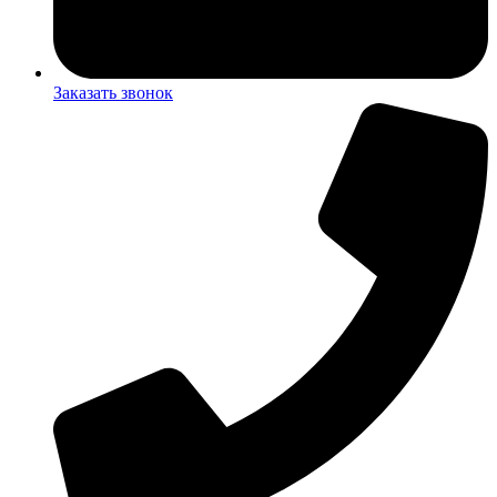
Заказать звонок