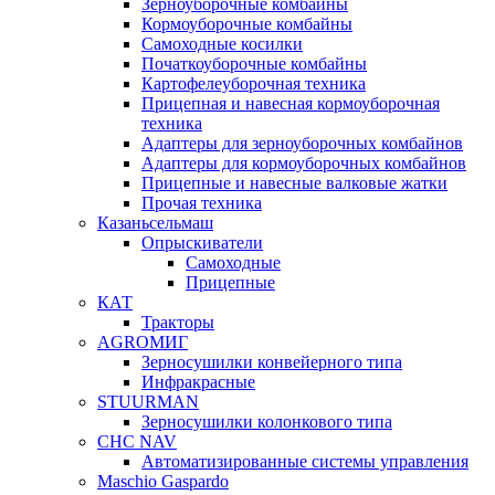
Зерноуборочные комбайны
Кормоуборочные комбайны
Самоходные косилки
Початкоуборочные комбайны
Картофелеуборочная техника
Прицепная и навесная кормоуборочная
техника
Адаптеры для зерноуборочных комбайнов
Адаптеры для кормоуборочных комбайнов
Прицепные и навесные валковые жатки
Прочая техника
Казаньсельмаш
Опрыскиватели
Самоходные
Прицепные
КАТ
Тракторы
AGROМИГ
Зерносушилки конвейерного типа
Инфракрасные
STUURMAN
Зерносушилки колонкового типа
CHC NAV
Автоматизированные системы управления
Maschio Gaspardo