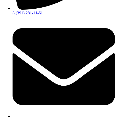
8 (391) 281-11-61