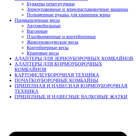
Бункеры перегрузчики
Зерноупаковные и зернораспаковочные машины
Полимерные рукава для хранения зерна
Промышленные весы
Автомобильные
Вагонные
Платформенные и контейнерные
Животноводческие весы
Контейнерные весы
Крановые весы
АДАПТЕРЫ ДЛЯ ЗЕРНОУБОРОЧНЫХ КОМБАЙНОВ
АДАПТЕРЫ ДЛЯ КОРМОУБОРОЧНЫХ
КОМБАЙНОВ
КАРТОФЕЛЕУБОРОЧНАЯ ТЕХНИКА
ПОЧАТКОУБОРОЧНЫЕ КОМБАЙНЫ
ПРИЦЕПНАЯ И НАВЕСНАЯ КОРМОУБОРОЧНАЯ
ТЕХНИКА
ПРИЦЕПНЫЕ И НАВЕСНЫЕ ВАЛКОВЫЕ ЖАТКИ