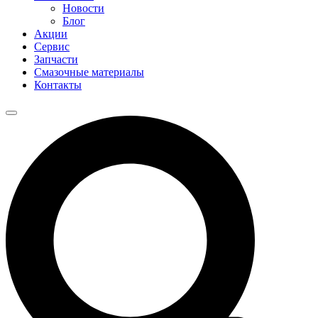
Новости
Блог
Акции
Сервис
Запчасти
Смазочные материалы
Контакты