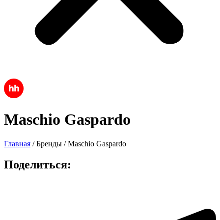
Maschio Gaspardo
Главная
/ Бренды / Maschio Gaspardo
Поделиться: