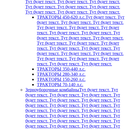
Тут будет текст. Тут будет текст. Тут будет текст.
Тут будет текст. Тут будет текст. Тут будет текст.
Тут будет текст. Тут будет текст. Тут будет текст.
ТРАКТОРЫ 450-620 л.с.
Тут будет текст. Тут
будет текст. Тут будет текст. Тут будет текст.
Тут будет текст. Тут будет текст. Тут будет
текст. Тут будет текст. Тут будет текст. Тут
будет текст. Тут будет текст. Тут будет текст.
Тут будет текст. Тут будет текст. Тут будет
текст. Тут будет текст. Тут будет текст. Тут
будет текст. Тут будет текст. Тут будет текст.
Тут будет текст. Тут будет текст. Тут будет
текст. Тут будет текст. Тут будет текст.
ТРАКТОРЫ 350-440 л.с.
ТРАКТОРЫ 280-340 л.с.
ТРАКТОРЫ 150-260 л.с.
ТРАКТОРЫ 70-140 л.с.
Зерноуборочные комбайны
Тут будет текст. Тут
будет текст. Тут будет текст. Тут будет текст. Тут
будет текст. Тут будет текст. Тут будет текст. Тут
будет текст. Тут будет текст. Тут будет текст. Тут
будет текст. Тут будет текст. Тут будет текст. Тут
будет текст. Тут будет текст. Тут будет текст. Тут
будет текст. Тут будет текст. Тут будет текст. Тут
будет текст. Тут будет текст. Тут будет текст. Тут