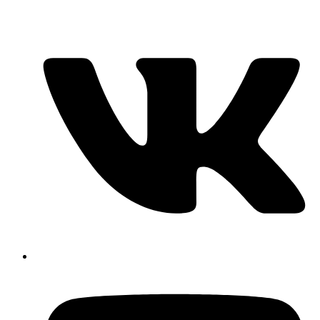
Перейти
к
содержимому