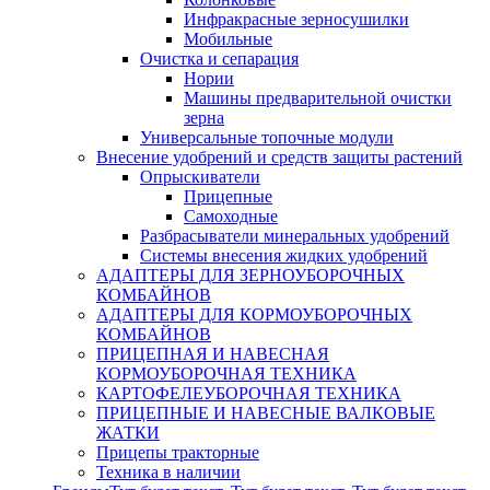
Инфракрасные зерносушилки
Мобильные
Очистка и сепарация
Нории
Машины предварительной очистки
зерна
Универсальные топочные модули
Внесение удобрений и средств защиты растений
Опрыскиватели
Прицепные
Самоходные
Разбрасыватели минеральных удобрений
Системы внесения жидких удобрений
АДАПТЕРЫ ДЛЯ ЗЕРНОУБОРОЧНЫХ
КОМБАЙНОВ
АДАПТЕРЫ ДЛЯ КОРМОУБОРОЧНЫХ
КОМБАЙНОВ
ПРИЦЕПНАЯ И НАВЕСНАЯ
КОРМОУБОРОЧНАЯ ТЕХНИКА
КАРТОФЕЛЕУБОРОЧНАЯ ТЕХНИКА
ПРИЦЕПНЫЕ И НАВЕСНЫЕ ВАЛКОВЫЕ
ЖАТКИ
Прицепы тракторные
Техника в наличии