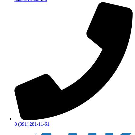
8 (391) 281-11-61