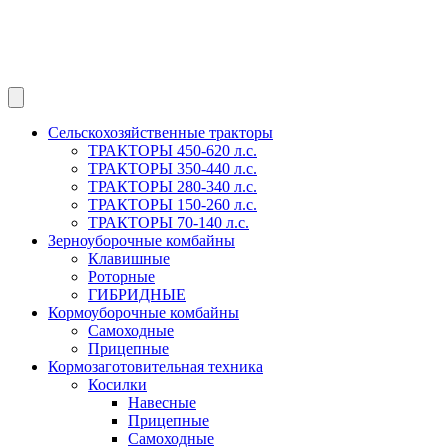
Сельскохозяйственные тракторы
ТРАКТОРЫ 450-620 л.с.
ТРАКТОРЫ 350-440 л.с.
ТРАКТОРЫ 280-340 л.с.
ТРАКТОРЫ 150-260 л.с.
ТРАКТОРЫ 70-140 л.с.
Зерноуборочные комбайны
Клавишные
Роторные
ГИБРИДНЫЕ
Кормоуборочные комбайны
Самоходные
Прицепные
Кормозаготовительная техника
Косилки
Навесные
Прицепные
Самоходные